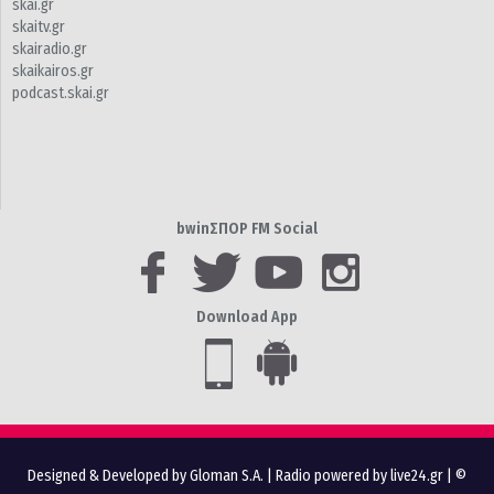
skai.gr
skaitv.gr
skairadio.gr
skaikairos.gr
podcast.skai.gr
bwinΣΠΟΡ FM Social
Download App
Designed & Developed by Gloman S.A.
|
Radio powered by live24.gr
| ©