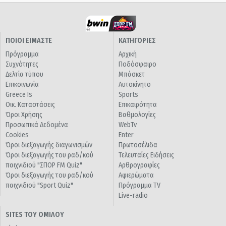
ΠΟΙΟΙ ΕΙΜΑΣΤΕ
ΚΑΤΗΓΟΡΙΕΣ
Πρόγραμμα
Αρχική
Συχνότητες
Ποδόσφαιρο
Δελτία τύπου
Μπάσκετ
Επικοινωνία
Αυτοκίνητο
Greece Is
Sports
Οικ. Καταστάσεις
Επικαιρότητα
Όροι Χρήσης
Βαθμολογίες
Προσωπικά Δεδομένα
WebTv
Cookies
Enter
Όροι διεξαγωγής διαγωνισμών
Πρωτοσέλιδα
Όροι διεξαγωγής του ραδ/κού
Τελευταίες Ειδήσεις
παιχνιδιού "ΣΠΟΡ FM Quiz"
Αρθρογραφίες
Όροι διεξαγωγής του ραδ/κού
Αφιερώματα
παιχνιδιού "Sport Quiz"
Πρόγραμμα TV
Live-radio
SITES ΤΟΥ ΟΜΙΛΟΥ