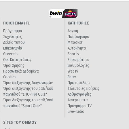
ΠΟΙΟΙ ΕΙΜΑΣΤΕ
ΚΑΤΗΓΟΡΙΕΣ
Πρόγραμμα
Αρχική
Συχνότητες
Ποδόσφαιρο
Δελτία τύπου
Μπάσκετ
Επικοινωνία
Αυτοκίνητο
Greece Is
Sports
Οικ. Καταστάσεις
Επικαιρότητα
Όροι Χρήσης
Βαθμολογίες
Προσωπικά Δεδομένα
WebTv
Cookies
Enter
Όροι διεξαγωγής διαγωνισμών
Πρωτοσέλιδα
Όροι διεξαγωγής του ραδ/κού
Τελευταίες Ειδήσεις
παιχνιδιού "ΣΠΟΡ FM Quiz"
Αρθρογραφίες
Όροι διεξαγωγής του ραδ/κού
Αφιερώματα
παιχνιδιού "Sport Quiz"
Πρόγραμμα TV
Live-radio
SITES ΤΟΥ ΟΜΙΛΟΥ