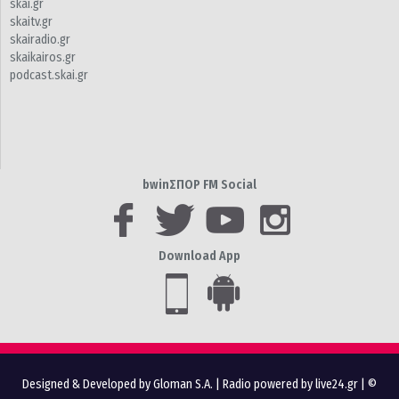
skai.gr
skaitv.gr
skairadio.gr
skaikairos.gr
podcast.skai.gr
bwinΣΠΟΡ FM Social
Download App
Designed & Developed by Gloman S.A.
|
Radio powered by live24.gr
| ©