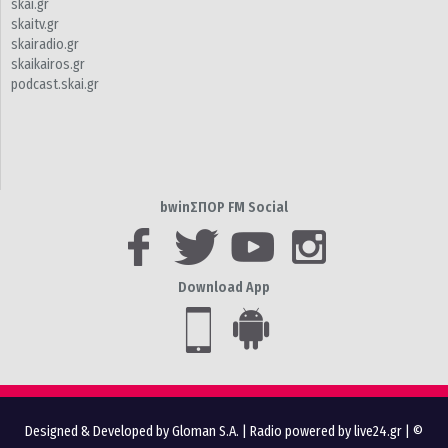
skai.gr
skaitv.gr
skairadio.gr
skaikairos.gr
podcast.skai.gr
bwinΣΠΟΡ FM Social
Download App
Designed & Developed by Gloman S.A.
|
Radio powered by live24.gr
| ©