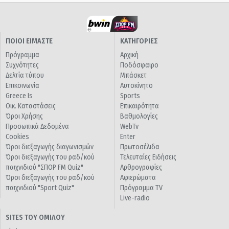
ΠΟΙΟΙ ΕΙΜΑΣΤΕ
ΚΑΤΗΓΟΡΙΕΣ
Πρόγραμμα
Αρχική
Συχνότητες
Ποδόσφαιρο
Δελτία τύπου
Μπάσκετ
Επικοινωνία
Αυτοκίνητο
Greece Is
Sports
Οικ. Καταστάσεις
Επικαιρότητα
Όροι Χρήσης
Βαθμολογίες
Προσωπικά Δεδομένα
WebTv
Cookies
Enter
Όροι διεξαγωγής διαγωνισμών
Πρωτοσέλιδα
Όροι διεξαγωγής του ραδ/κού
Τελευταίες Ειδήσεις
παιχνιδιού "ΣΠΟΡ FM Quiz"
Αρθρογραφίες
Όροι διεξαγωγής του ραδ/κού
Αφιερώματα
παιχνιδιού "Sport Quiz"
Πρόγραμμα TV
Live-radio
SITES ΤΟΥ ΟΜΙΛΟΥ