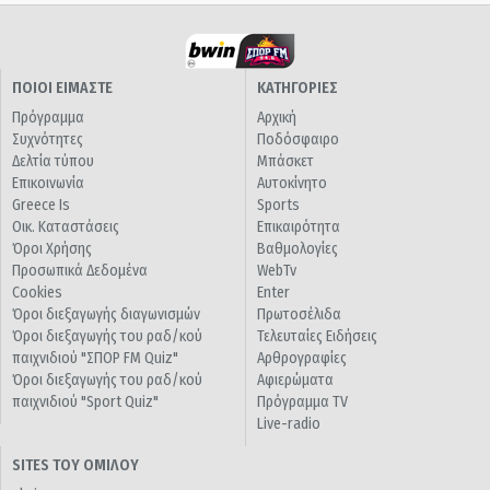
ΠΟΙΟΙ ΕΙΜΑΣΤΕ
ΚΑΤΗΓΟΡΙΕΣ
Πρόγραμμα
Αρχική
Συχνότητες
Ποδόσφαιρο
Δελτία τύπου
Μπάσκετ
Επικοινωνία
Αυτοκίνητο
Greece Is
Sports
Οικ. Καταστάσεις
Επικαιρότητα
Όροι Χρήσης
Βαθμολογίες
Προσωπικά Δεδομένα
WebTv
Cookies
Enter
Όροι διεξαγωγής διαγωνισμών
Πρωτοσέλιδα
Όροι διεξαγωγής του ραδ/κού
Τελευταίες Ειδήσεις
παιχνιδιού "ΣΠΟΡ FM Quiz"
Αρθρογραφίες
Όροι διεξαγωγής του ραδ/κού
Αφιερώματα
παιχνιδιού "Sport Quiz"
Πρόγραμμα TV
Live-radio
SITES ΤΟΥ ΟΜΙΛΟΥ