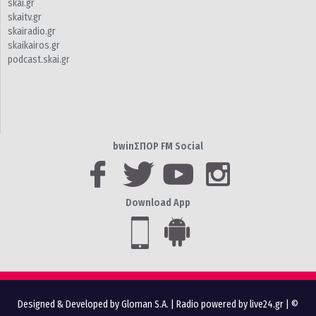
skai.gr
skaitv.gr
skairadio.gr
skaikairos.gr
podcast.skai.gr
bwinΣΠΟΡ FM Social
Download App
Designed & Developed by Gloman S.A.
|
Radio powered by live24.gr
| ©