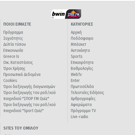
ΠΟΙΟΙ ΕΙΜΑΣΤΕ
ΚΑΤΗΓΟΡΙΕΣ
Πρόγραμμα
Αρχική
Συχνότητες
Ποδόσφαιρο
Δελτία τύπου
Μπάσκετ
Επικοινωνία
Αυτοκίνητο
Greece Is
Sports
Οικ. Καταστάσεις
Επικαιρότητα
Όροι Χρήσης
Βαθμολογίες
Προσωπικά Δεδομένα
WebTv
Cookies
Enter
Όροι διεξαγωγής διαγωνισμών
Πρωτοσέλιδα
Όροι διεξαγωγής του ραδ/κού
Τελευταίες Ειδήσεις
παιχνιδιού "ΣΠΟΡ FM Quiz"
Αρθρογραφίες
Όροι διεξαγωγής του ραδ/κού
Αφιερώματα
παιχνιδιού "Sport Quiz"
Πρόγραμμα TV
Live-radio
SITES ΤΟΥ ΟΜΙΛΟΥ