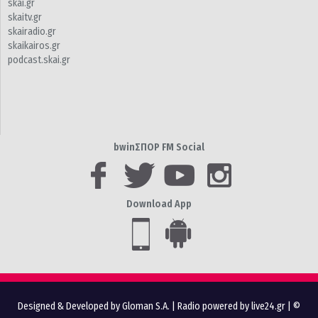
skai.gr
skaitv.gr
skairadio.gr
skaikairos.gr
podcast.skai.gr
bwinΣΠΟΡ FM Social
Download App
Designed & Developed by Gloman S.A.
|
Radio powered by live24.gr
| ©