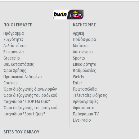
ΠΟΙΟΙ ΕΙΜΑΣΤΕ
ΚΑΤΗΓΟΡΙΕΣ
Πρόγραμμα
Αρχική
Συχνότητες
Ποδόσφαιρο
Δελτία τύπου
Μπάσκετ
Επικοινωνία
Αυτοκίνητο
Greece Is
Sports
Οικ. Καταστάσεις
Επικαιρότητα
Όροι Χρήσης
Βαθμολογίες
Προσωπικά Δεδομένα
WebTv
Cookies
Enter
Όροι διεξαγωγής διαγωνισμών
Πρωτοσέλιδα
Όροι διεξαγωγής του ραδ/κού
Τελευταίες Ειδήσεις
παιχνιδιού "ΣΠΟΡ FM Quiz"
Αρθρογραφίες
Όροι διεξαγωγής του ραδ/κού
Αφιερώματα
παιχνιδιού "Sport Quiz"
Πρόγραμμα TV
Live-radio
SITES ΤΟΥ ΟΜΙΛΟΥ