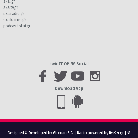
skai.gr
skaitv.gr
skairadio.gr
skaikairos.gr
podcast.skai.gr
bwinΣΠΟΡ FM Social
Download App
Designed & Developed by Gloman S.A.
|
Radio powered by live24.gr
| ©