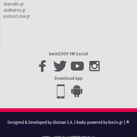
skairadio.gr
skaikairos.gr
podcast.skai.gr
bwinΣΠΟΡ FM Social
Download App
Designed & Developed by Gloman S.A.
|
Radio powered by live24.gr
| ©