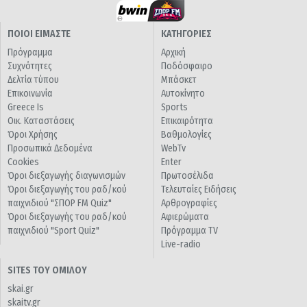
ΠΟΙΟΙ ΕΙΜΑΣΤΕ
ΚΑΤΗΓΟΡΙΕΣ
Πρόγραμμα
Αρχική
Συχνότητες
Ποδόσφαιρο
Δελτία τύπου
Μπάσκετ
Επικοινωνία
Αυτοκίνητο
Greece Is
Sports
Οικ. Καταστάσεις
Επικαιρότητα
Όροι Χρήσης
Βαθμολογίες
Προσωπικά Δεδομένα
WebTv
Cookies
Enter
Όροι διεξαγωγής διαγωνισμών
Πρωτοσέλιδα
Όροι διεξαγωγής του ραδ/κού
Τελευταίες Ειδήσεις
παιχνιδιού "ΣΠΟΡ FM Quiz"
Αρθρογραφίες
Όροι διεξαγωγής του ραδ/κού
Αφιερώματα
παιχνιδιού "Sport Quiz"
Πρόγραμμα TV
Live-radio
SITES ΤΟΥ ΟΜΙΛΟΥ
skai.gr
skaitv.gr