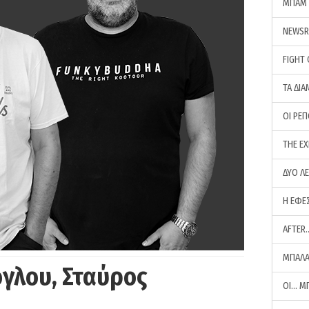
ΜΠΑΜ 
NEWS
FIGHT
ΤΑ ΔΙΑ
ΟΙ ΡΕ
THE E
ΔΥΟ Λ
Η ΕΦΕ
AFTER
ΜΠΑΛΑ
γλου, Σταύρος
ΟΙ… Μ