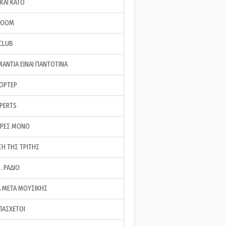
ΚΑΙ ΚΑΤΩ
ROOM
 CLUB
ΜΑΝΤΙΑ ΕΙΝΑΙ ΠΑΝΤΟΤΙΝΑ
ΠΟΡΤΕΡ
XPERTS
ΕΡΕΣ ΜΟΝΟ
ΣΗ ΤΗΣ ΤΡΙΤΗΣ
… ΡΑΔΙΟ
 ΜΕΤΑ ΜΟΥΣΙΚΗΣ
ΠΑΣΧΕΤΟΙ