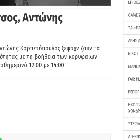
ΕΠΙΘΕ
σος, Αντώνης
GAME 
ΤA «Π
ΑΡΗΣ 
Αντώνης Καρπετόπουλος ξεψαχνίζουν τα
ΝΙΚΟΣ
ρότητας με τη βοήθεια των κορυφαίων
αθημερινά 12:00 με 14:00
ΜΑΝΩΛ
FAIR P
ΡΕΠΟΡ
ΗΧΟΓΡ
ΧΟΝΔ
ΣΤΕΦΑ
ATHEN