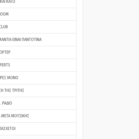
ΚΑΙ ΚΑΤΩ
ROOM
 CLUB
ΜΑΝΤΙΑ ΕΙΝΑΙ ΠΑΝΤΟΤΙΝΑ
ΠΟΡΤΕΡ
XPERTS
ΕΡΕΣ ΜΟΝΟ
ΣΗ ΤΗΣ ΤΡΙΤΗΣ
… ΡΑΔΙΟ
 ΜΕΤΑ ΜΟΥΣΙΚΗΣ
ΠΑΣΧΕΤΟΙ