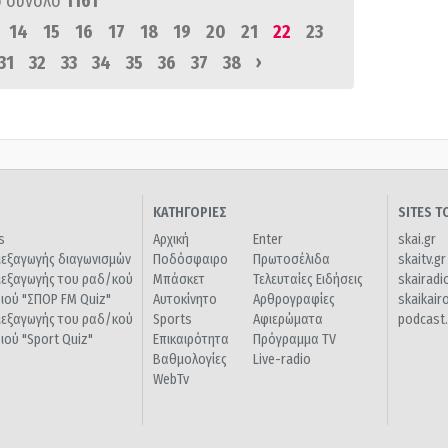
 σύνολο
1161
14
15
16
17
18
19
20
21
22
23
›
31
32
33
34
35
36
37
38
ΚΑΤΗΓΟΡΙΕΣ
SITES 
s
Αρχική
Enter
skai.gr
ιεξαγωγής διαγωνισμών
Ποδόσφαιρο
Πρωτοσέλιδα
skaitv.gr
ιεξαγωγής του ραδ/κού
Μπάσκετ
Τελευταίες Ειδήσεις
skairadi
διού "ΣΠΟΡ FM Quiz"
Αυτοκίνητο
Αρθρογραφίες
skaikair
ιεξαγωγής του ραδ/κού
Sports
Αφιερώματα
podcast.
διού "Sport Quiz"
Επικαιρότητα
Πρόγραμμα TV
Βαθμολογίες
Live-radio
WebTv