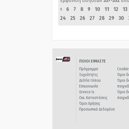
Εμφάνιση ειδήσεων
337-352
από
‹
6
7
8
9
10
11
12
13
24
25
26
27
28
29
30
ΠΟΙΟΙ ΕΙΜΑΣΤΕ
Πρόγραμμα
Cookie
Συχνότητες
Όροι δ
Δελτία τύπου
Όροι δ
Επικοινωνία
παιχνι
Greece Is
Όροι δ
Οικ. Καταστάσεις
παιχνι
Όροι Χρήσης
Προσωπικά Δεδομένα