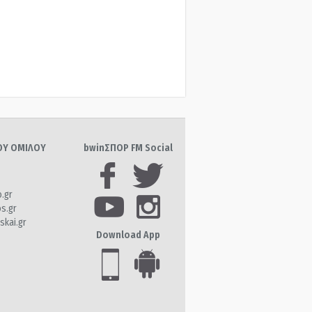
ΤΟΥ ΟΜΙΛΟΥ
bwinΣΠΟΡ FM Social
o.gr
os.gr
skai.gr
Download App