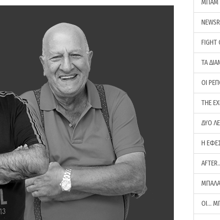
ΜΠΑΜ 
NEWS
FIGHT
ΤΑ ΔΙΑ
ΟΙ ΡΕ
THE E
ΔΥΟ Λ
Η ΕΦΕ
AFTER
ΜΠΑΛΑ
ΟΙ… Μ