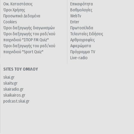
Οικ. Καταστάσεις
Επικαιρότητα
Όροι Χρήσης
Βαθμολογίες
Προσωπικά Δεδομένα
WebTv
Cookies
Enter
Όροι διεξαγωγής διαγωνισμών
Πρωτοσέλιδα
Όροι διεξαγωγής του ραδ/κού
Τελευταίες Ειδήσεις
παιχνιδιού "ΣΠΟΡ FM Quiz"
Αρθρογραφίες
Όροι διεξαγωγής του ραδ/κού
Αφιερώματα
παιχνιδιού "Sport Quiz"
Πρόγραμμα TV
Live-radio
SITES ΤΟΥ ΟΜΙΛΟΥ
skai.gr
skaitv.gr
skairadio.gr
skaikairos.gr
podcast.skai.gr