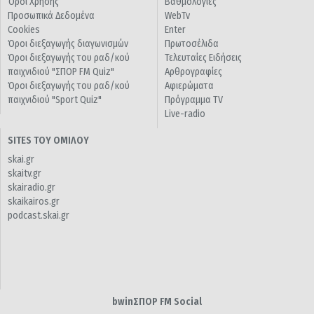
Όροι Χρήσης
Βαθμολογίες
Προσωπικά Δεδομένα
WebTv
Cookies
Enter
Όροι διεξαγωγής διαγωνισμών
Πρωτοσέλιδα
Όροι διεξαγωγής του ραδ/κού
Τελευταίες Ειδήσεις
παιχνιδιού "ΣΠΟΡ FM Quiz"
Αρθρογραφίες
Όροι διεξαγωγής του ραδ/κού
Αφιερώματα
παιχνιδιού "Sport Quiz"
Πρόγραμμα TV
Live-radio
SITES ΤΟΥ ΟΜΙΛΟΥ
skai.gr
skaitv.gr
skairadio.gr
skaikairos.gr
podcast.skai.gr
bwinΣΠΟΡ FM Social