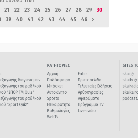
πό σύνολο
1161
21
22
23
24
25
26
27
28
29
30
›
8
39
40
41
42
43
44
45
46
ΚΑΤΗΓΟΡΙΕΣ
SITES 
s
Αρχική
Enter
skai.gr
ιεξαγωγής διαγωνισμών
Ποδόσφαιρο
Πρωτοσέλιδα
skaitv.gr
ιεξαγωγής του ραδ/κού
Μπάσκετ
Τελευταίες Ειδήσεις
skairadi
διού "ΣΠΟΡ FM Quiz"
Αυτοκίνητο
Αρθρογραφίες
skaikair
ιεξαγωγής του ραδ/κού
Sports
Αφιερώματα
podcast.
διού "Sport Quiz"
Επικαιρότητα
Πρόγραμμα TV
Βαθμολογίες
Live-radio
WebTv