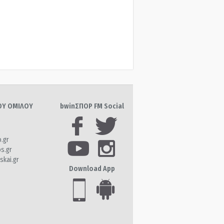
ΤΟΥ ΟΜΙΛΟΥ
bwinΣΠΟΡ FM Social
o.gr
os.gr
skai.gr
Download App