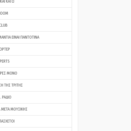
ΚΑΙ ΚΑΤΩ
ROOM
 CLUB
ΜΑΝΤΙΑ ΕΙΝΑΙ ΠΑΝΤΟΤΙΝΑ
ΠΟΡΤΕΡ
XPERTS
ΕΡΕΣ ΜΟΝΟ
ΣΗ ΤΗΣ ΤΡΙΤΗΣ
… ΡΑΔΙΟ
 ΜΕΤΑ ΜΟΥΣΙΚΗΣ
ΠΑΣΧΕΤΟΙ