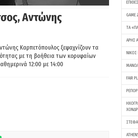
ΕΠΙΘΕ
σος, Αντώνης
GAME 
ΤA «Π
ΑΡΗΣ 
Αντώνης Καρπετόπουλος ξεψαχνίζουν τα
ΝΙΚΟΣ
ρότητας με τη βοήθεια των κορυφαίων
αθημερινά 12:00 με 14:00
ΜΑΝΩΛ
FAIR P
ΡΕΠΟΡ
ΗΧΟΓΡ
ΧΟΝΔ
ΣΤΕΦΑ
ATHEN