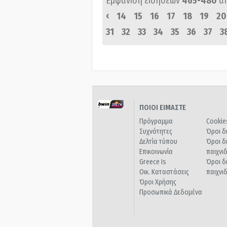
Εμφάνιση ειδήσεων
465-480
α
‹
14
15
16
17
18
19
20
31
32
33
34
35
36
37
3
ΠΟΙΟΙ ΕΙΜΑΣΤΕ
Πρόγραμμα
Cookie
Συχνότητες
Όροι δ
Δελτία τύπου
Όροι δ
Επικοινωνία
παιχνι
Greece Is
Όροι δ
Οικ. Καταστάσεις
παιχνι
Όροι Χρήσης
Προσωπικά Δεδομένα