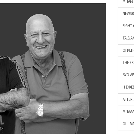
ΜΠΑΜ 
NEWS
FIGHT
ΤΑ ΔΙΑ
ΟΙ ΡΕ
THE E
ΔΥΟ Λ
Η ΕΦΕ
AFTER
ΜΠΑΛΑ
ΟΙ… Μ