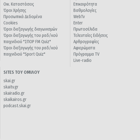
Οικ. Καταστάσεις
Επικαιρότητα
Όροι Χρήσης
Βαθμολογίες
Προσωπικά Δεδομένα
WebTv
Cookies
Enter
Όροι διεξαγωγής διαγωνισμών
Πρωτοσέλιδα
Όροι διεξαγωγής του ραδ/κού
Τελευταίες Ειδήσεις
παιχνιδιού "ΣΠΟΡ FM Quiz"
Αρθρογραφίες
Όροι διεξαγωγής του ραδ/κού
Αφιερώματα
παιχνιδιού "Sport Quiz"
Πρόγραμμα TV
Live-radio
SITES ΤΟΥ ΟΜΙΛΟΥ
skai.gr
skaitv.gr
skairadio.gr
skaikairos.gr
podcast.skai.gr