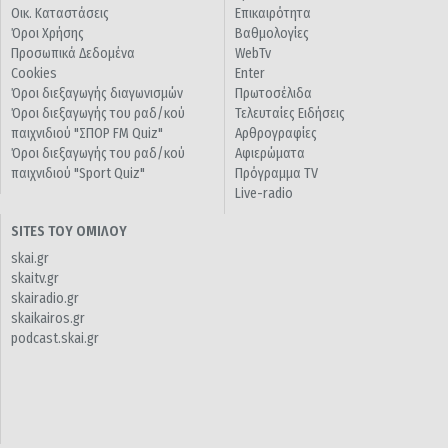
Οικ. Καταστάσεις
Επικαιρότητα
Όροι Χρήσης
Βαθμολογίες
Προσωπικά Δεδομένα
WebTv
Cookies
Enter
Όροι διεξαγωγής διαγωνισμών
Πρωτοσέλιδα
Όροι διεξαγωγής του ραδ/κού
Τελευταίες Ειδήσεις
παιχνιδιού "ΣΠΟΡ FM Quiz"
Αρθρογραφίες
Όροι διεξαγωγής του ραδ/κού
Αφιερώματα
παιχνιδιού "Sport Quiz"
Πρόγραμμα TV
Live-radio
SITES ΤΟΥ ΟΜΙΛΟΥ
skai.gr
skaitv.gr
skairadio.gr
skaikairos.gr
podcast.skai.gr