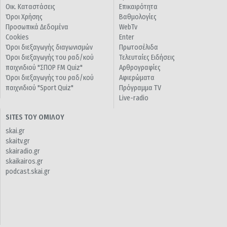
Οικ. Καταστάσεις
Επικαιρότητα
Όροι Χρήσης
Βαθμολογίες
Προσωπικά Δεδομένα
WebTv
Cookies
Enter
Όροι διεξαγωγής διαγωνισμών
Πρωτοσέλιδα
Όροι διεξαγωγής του ραδ/κού
Τελευταίες Ειδήσεις
παιχνιδιού "ΣΠΟΡ FM Quiz"
Αρθρογραφίες
Όροι διεξαγωγής του ραδ/κού
Αφιερώματα
παιχνιδιού "Sport Quiz"
Πρόγραμμα TV
Live-radio
SITES ΤΟΥ ΟΜΙΛΟΥ
skai.gr
skaitv.gr
skairadio.gr
skaikairos.gr
podcast.skai.gr