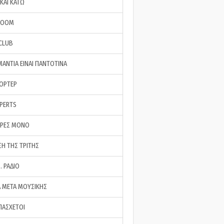
ΚΑΙ ΚΑΤΩ
ROOM
 CLUB
ΜΑΝΤΙΑ ΕΙΝΑΙ ΠΑΝΤΟΤΙΝΑ
ΠΟΡΤΕΡ
XPERTS
ΕΡΕΣ ΜΟΝΟ
ΣΗ ΤΗΣ ΤΡΙΤΗΣ
… ΡΑΔΙΟ
 ΜΕΤΑ ΜΟΥΣΙΚΗΣ
ΠΑΣΧΕΤΟΙ