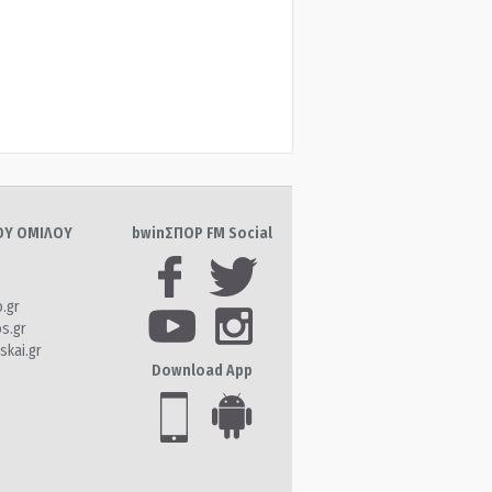
ΤΟΥ ΟΜΙΛΟΥ
bwinΣΠΟΡ FM Social
o.gr
os.gr
skai.gr
Download App