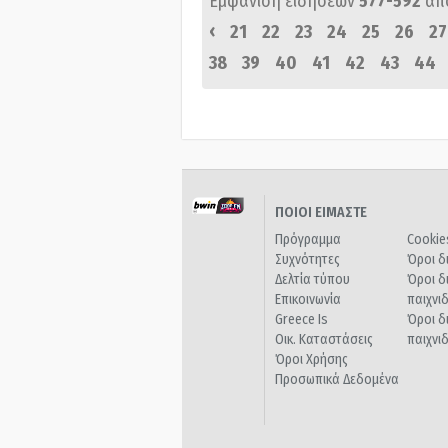
Εμφάνιση ειδήσεων
577-592
απ
‹
21
22
23
24
25
26
27
38
39
40
41
42
43
44
ΠΟΙΟΙ ΕΙΜΑΣΤΕ
Πρόγραμμα
Cookie
Συχνότητες
Όροι δ
Δελτία τύπου
Όροι δ
Επικοινωνία
παιχνι
Greece Is
Όροι δ
Οικ. Καταστάσεις
παιχνι
Όροι Χρήσης
Προσωπικά Δεδομένα