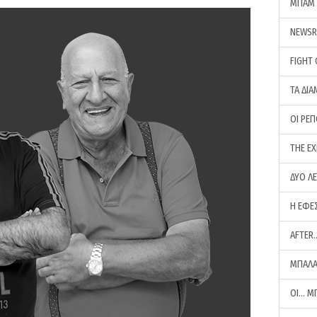
ΜΠΑΜ 
NEWS
FIGHT
ΤΑ ΔΙΑ
ΟΙ ΡΕ
THE E
ΔΥΟ Λ
Η ΕΦΕ
AFTER
ΜΠΑΛΑ
ΟΙ… Μ