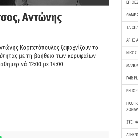
ΕΠΙΘΕ
σος, Αντώνης
GAME 
ΤA «Π
ΑΡΗΣ 
Αντώνης Καρπετόπουλος ξεψαχνίζουν τα
ΝΙΚΟΣ
ρότητας με τη βοήθεια των κορυφαίων
αθημερινά 12:00 με 14:00
ΜΑΝΩΛ
FAIR P
ΡΕΠΟΡ
ΗΧΟΓΡ
ΧΟΝΔ
ΣΤΕΦΑ
ATHEN