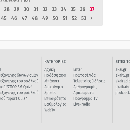
ό σύνολο
1161
28
29
30
31
32
33
34
35
36
37
›
45
46
47
48
49
50
51
52
53
ΚΑΤΗΓΟΡΙΕΣ
SITES 
s
Αρχική
Enter
skai.gr
ιεξαγωγής διαγωνισμών
Ποδόσφαιρο
Πρωτοσέλιδα
skaitv.gr
ιεξαγωγής του ραδ/κού
Μπάσκετ
Τελευταίες Ειδήσεις
skairadi
διού "ΣΠΟΡ FM Quiz"
Αυτοκίνητο
Αρθρογραφίες
skaikair
ιεξαγωγής του ραδ/κού
Sports
Αφιερώματα
podcast.
διού "Sport Quiz"
Επικαιρότητα
Πρόγραμμα TV
Βαθμολογίες
Live-radio
WebTv