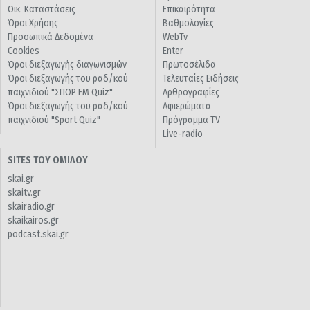
Οικ. Καταστάσεις
Επικαιρότητα
Όροι Χρήσης
Βαθμολογίες
Προσωπικά Δεδομένα
WebTv
Cookies
Enter
Όροι διεξαγωγής διαγωνισμών
Πρωτοσέλιδα
Όροι διεξαγωγής του ραδ/κού
Τελευταίες Ειδήσεις
παιχνιδιού "ΣΠΟΡ FM Quiz"
Αρθρογραφίες
Όροι διεξαγωγής του ραδ/κού
Αφιερώματα
παιχνιδιού "Sport Quiz"
Πρόγραμμα TV
Live-radio
SITES ΤΟΥ ΟΜΙΛΟΥ
skai.gr
skaitv.gr
skairadio.gr
skaikairos.gr
podcast.skai.gr