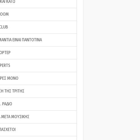
ΚΑΙ ΚΑΤΩ
ROOM
 CLUB
ΜΑΝΤΙΑ ΕΙΝΑΙ ΠΑΝΤΟΤΙΝΑ
ΠΟΡΤΕΡ
XPERTS
ΕΡΕΣ ΜΟΝΟ
ΣΗ ΤΗΣ ΤΡΙΤΗΣ
… ΡΑΔΙΟ
 ΜΕΤΑ ΜΟΥΣΙΚΗΣ
ΠΑΣΧΕΤΟΙ