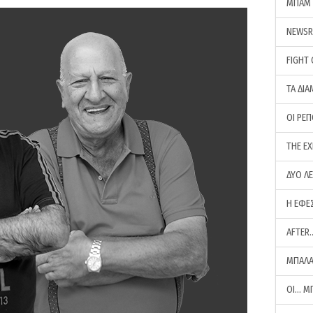
ΜΠΑΜ 
NEWS
FIGHT
ΤΑ ΔΙΑ
ΟΙ ΡΕ
THE E
ΔΥΟ Λ
Η ΕΦΕ
AFTER
ΜΠΑΛΑ
ΟΙ… Μ