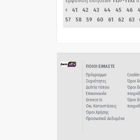
Εμφάνιση ειδήσεων
1137-1152
α
‹
41
42
43
44
45
46
57
58
59
60
61
62
63
ΠΟΙΟΙ ΕΙΜΑΣΤΕ
Πρόγραμμα
Cookie
Συχνότητες
Όροι δ
Δελτία τύπου
Όροι δ
Επικοινωνία
παιχνι
Greece Is
Όροι δ
Οικ. Καταστάσεις
παιχνι
Όροι Χρήσης
Προσωπικά Δεδομένα