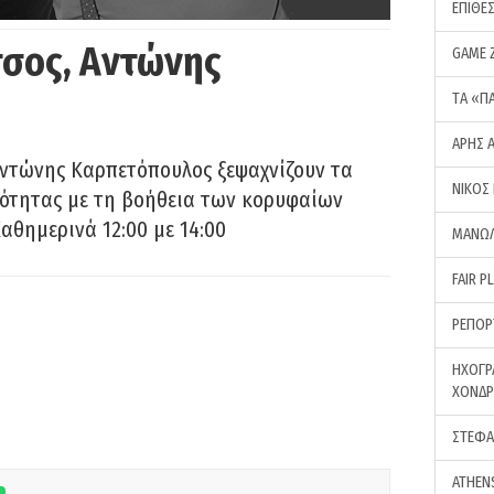
ΕΠΙΘΕ
σος, Αντώνης
GAME 
ΤA «Π
ΑΡΗΣ 
Αντώνης Καρπετόπουλος ξεψαχνίζουν τα
ΝΙΚΟΣ
ρότητας με τη βοήθεια των κορυφαίων
αθημερινά 12:00 με 14:00
ΜΑΝΩΛ
FAIR P
ΡΕΠΟΡ
ΗΧΟΓΡ
ΧΟΝΔ
ΣΤΕΦΑ
ATHEN