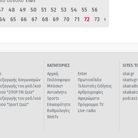
πό σύνολο
1161
47
48
49
50
51
52
53
54
55
56
›
64
65
66
67
68
69
70
71
72
73
ΚΑΤΗΓΟΡΙΕΣ
SITES 
s
Αρχική
Enter
skai.gr
ιεξαγωγής διαγωνισμών
Ποδόσφαιρο
Πρωτοσέλιδα
skaitv.gr
ιεξαγωγής του ραδ/κού
Μπάσκετ
Τελευταίες Ειδήσεις
skairadi
διού "ΣΠΟΡ FM Quiz"
Αυτοκίνητο
Αρθρογραφίες
skaikair
ιεξαγωγής του ραδ/κού
Sports
Αφιερώματα
podcast.
διού "Sport Quiz"
Επικαιρότητα
Πρόγραμμα TV
Βαθμολογίες
Live-radio
WebTv