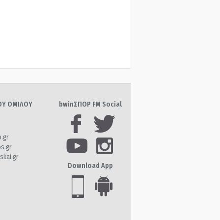
ΤΟΥ ΟΜΙΛΟΥ
bwinΣΠΟΡ FM Social
o.gr
os.gr
skai.gr
Download App