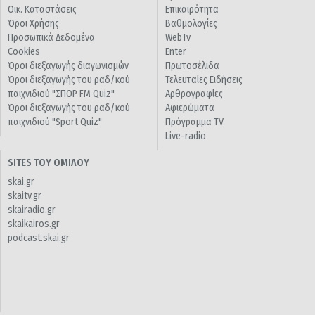
Οικ. Καταστάσεις
Επικαιρότητα
Όροι Χρήσης
Βαθμολογίες
Προσωπικά Δεδομένα
WebTv
Cookies
Enter
Όροι διεξαγωγής διαγωνισμών
Πρωτοσέλιδα
Όροι διεξαγωγής του ραδ/κού
Τελευταίες Ειδήσεις
παιχνιδιού "ΣΠΟΡ FM Quiz"
Αρθρογραφίες
Όροι διεξαγωγής του ραδ/κού
Αφιερώματα
παιχνιδιού "Sport Quiz"
Πρόγραμμα TV
Live-radio
SITES ΤΟΥ ΟΜΙΛΟΥ
skai.gr
skaitv.gr
skairadio.gr
skaikairos.gr
podcast.skai.gr