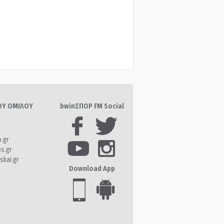
ΤΟΥ ΟΜΙΛΟΥ
bwinΣΠΟΡ FM Social
o.gr
os.gr
skai.gr
Download App