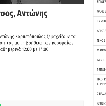
ΕΠΙΘΕ
σος, Αντώνης
GAME 
ΤA «Π
ΑΡΗΣ 
Αντώνης Καρπετόπουλος ξεψαχνίζουν τα
ΝΙΚΟΣ
ρότητας με τη βοήθεια των κορυφαίων
αθημερινά 12:00 με 14:00
ΜΑΝΩΛ
FAIR P
ΡΕΠΟΡ
ΗΧΟΓΡ
ΧΟΝΔ
ΣΤΕΦΑ
ATHEN