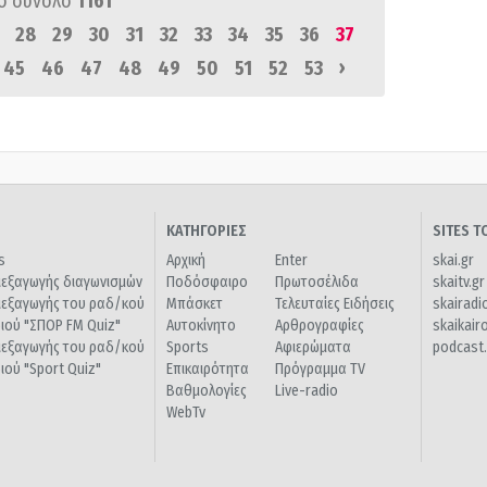
ό σύνολο
1161
28
29
30
31
32
33
34
35
36
37
›
45
46
47
48
49
50
51
52
53
ΚΑΤΗΓΟΡΙΕΣ
SITES 
s
Αρχική
Enter
skai.gr
ιεξαγωγής διαγωνισμών
Ποδόσφαιρο
Πρωτοσέλιδα
skaitv.gr
ιεξαγωγής του ραδ/κού
Μπάσκετ
Τελευταίες Ειδήσεις
skairadi
διού "ΣΠΟΡ FM Quiz"
Αυτοκίνητο
Αρθρογραφίες
skaikair
ιεξαγωγής του ραδ/κού
Sports
Αφιερώματα
podcast.
διού "Sport Quiz"
Επικαιρότητα
Πρόγραμμα TV
Βαθμολογίες
Live-radio
WebTv