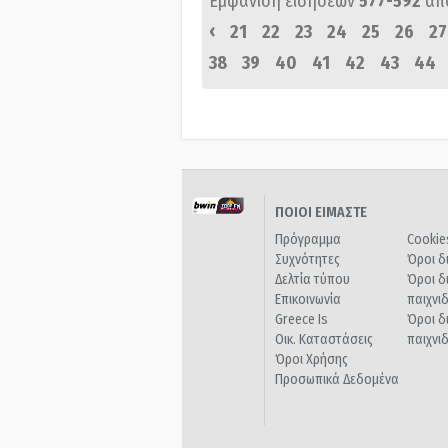
Εμφάνιση ειδήσεων
577-592
απ
‹
21
22
23
24
25
26
27
38
39
40
41
42
43
44
ΠΟΙΟΙ ΕΙΜΑΣΤΕ
Πρόγραμμα
Cookie
Συχνότητες
Όροι δ
Δελτία τύπου
Όροι δ
Επικοινωνία
παιχνι
Greece Is
Όροι δ
Οικ. Καταστάσεις
παιχνι
Όροι Χρήσης
Προσωπικά Δεδομένα