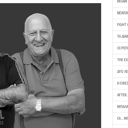
ΜΠΑΜ 
NEWS
FIGHT
ΤΑ ΔΙΑ
ΟΙ ΡΕ
THE E
ΔΥΟ Λ
Η ΕΦΕ
AFTER
ΜΠΑΛΑ
ΟΙ… Μ