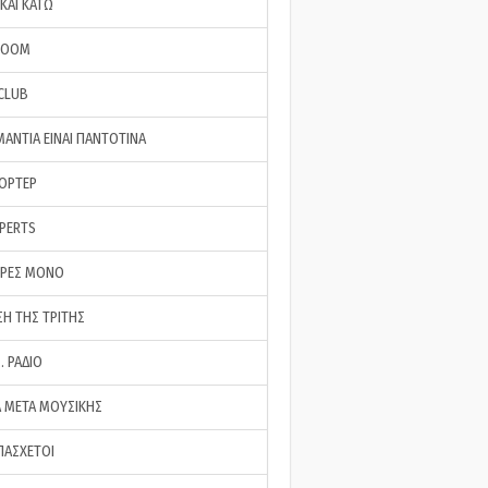
ΚΑΙ ΚΑΤΩ
ROOM
 CLUB
ΜΑΝΤΙΑ ΕΙΝΑΙ ΠΑΝΤΟΤΙΝΑ
ΠΟΡΤΕΡ
XPERTS
ΕΡΕΣ ΜΟΝΟ
ΣΗ ΤΗΣ ΤΡΙΤΗΣ
… ΡΑΔΙΟ
 ΜΕΤΑ ΜΟΥΣΙΚΗΣ
ΠΑΣΧΕΤΟΙ