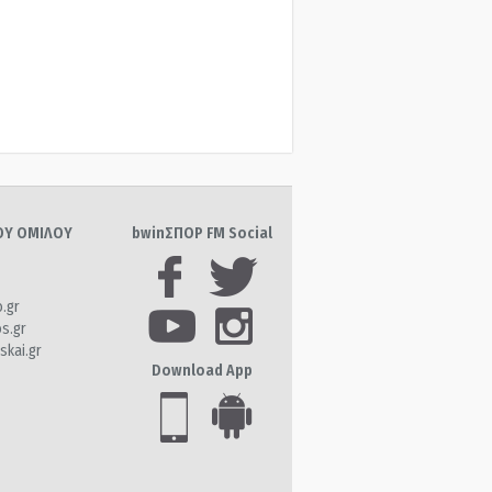
ΤΟΥ ΟΜΙΛΟΥ
bwinΣΠΟΡ FM Social
o.gr
os.gr
skai.gr
Download App