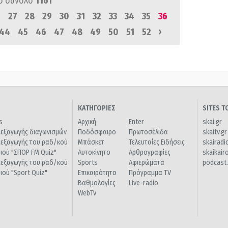
ό σύνολο
1161
6
27
28
29
30
31
32
33
34
35
36
›
44
45
46
47
48
49
50
51
52
ΚΑΤΗΓΟΡΙΕΣ
SITES 
s
Αρχική
Enter
skai.gr
ιεξαγωγής διαγωνισμών
Ποδόσφαιρο
Πρωτοσέλιδα
skaitv.gr
ιεξαγωγής του ραδ/κού
Μπάσκετ
Τελευταίες Ειδήσεις
skairadi
διού "ΣΠΟΡ FM Quiz"
Αυτοκίνητο
Αρθρογραφίες
skaikair
ιεξαγωγής του ραδ/κού
Sports
Αφιερώματα
podcast.
διού "Sport Quiz"
Επικαιρότητα
Πρόγραμμα TV
Βαθμολογίες
Live-radio
WebTv