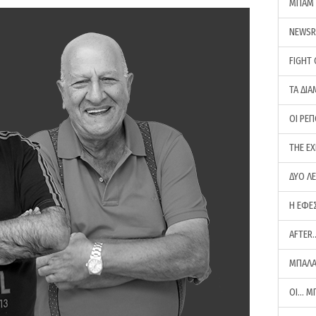
ΜΠΑΜ 
NEWS
FIGHT
ΤΑ ΔΙΑ
ΟΙ ΡΕ
THE E
ΔΥΟ Λ
Η ΕΦΕ
AFTER
ΜΠΑΛΑ
ΟΙ… Μ