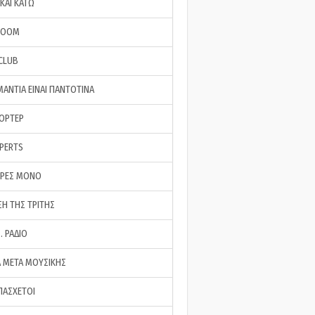
ΚΑΙ ΚΑΤΩ
ROOM
 CLUB
ΜΑΝΤΙΑ ΕΙΝΑΙ ΠΑΝΤΟΤΙΝΑ
ΠΟΡΤΕΡ
XPERTS
ΕΡΕΣ ΜΟΝΟ
ΣΗ ΤΗΣ ΤΡΙΤΗΣ
… ΡΑΔΙΟ
 ΜΕΤΑ ΜΟΥΣΙΚΗΣ
ΠΑΣΧΕΤΟΙ