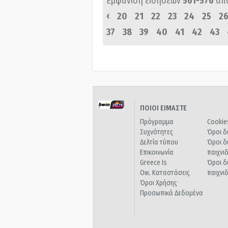
Εμφάνιση ειδήσεων
561-576
απ
‹
20
21
22
23
24
25
2
37
38
39
40
41
42
43
ΠΟΙΟΙ ΕΙΜΑΣΤΕ
Πρόγραμμα
Cookie
Συχνότητες
Όροι δ
Δελτία τύπου
Όροι δ
Επικοινωνία
παιχνι
Greece Is
Όροι δ
Οικ. Καταστάσεις
παιχνι
Όροι Χρήσης
Προσωπικά Δεδομένα