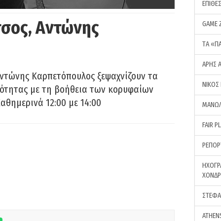
ΕΠΙΘΕ
σος, Αντώνης
GAME 
ΤA «Π
ΑΡΗΣ 
Αντώνης Καρπετόπουλος ξεψαχνίζουν τα
ΝΙΚΟΣ
ρότητας με τη βοήθεια των κορυφαίων
αθημερινά 12:00 με 14:00
ΜΑΝΩΛ
FAIR P
ΡΕΠΟΡ
ΗΧΟΓΡ
ΧΟΝΔ
ΣΤΕΦΑ
ATHEN