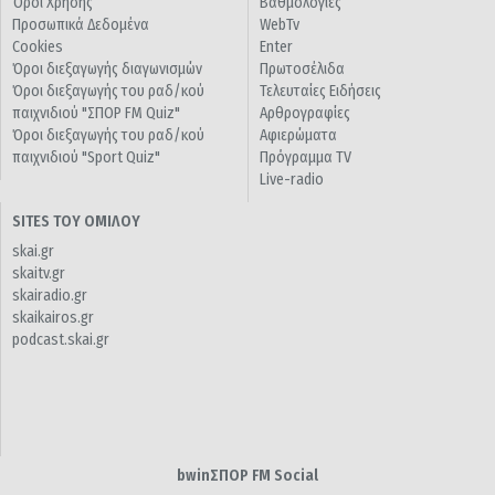
Όροι Χρήσης
Βαθμολογίες
Προσωπικά Δεδομένα
WebTv
Cookies
Enter
Όροι διεξαγωγής διαγωνισμών
Πρωτοσέλιδα
Όροι διεξαγωγής του ραδ/κού
Τελευταίες Ειδήσεις
παιχνιδιού "ΣΠΟΡ FM Quiz"
Αρθρογραφίες
Όροι διεξαγωγής του ραδ/κού
Αφιερώματα
παιχνιδιού "Sport Quiz"
Πρόγραμμα TV
Live-radio
SITES ΤΟΥ ΟΜΙΛΟΥ
skai.gr
skaitv.gr
skairadio.gr
skaikairos.gr
podcast.skai.gr
bwinΣΠΟΡ FM Social