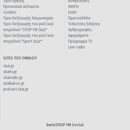
Όροι Χρήσης
Βαθμολογίες
Προσωπικά Δεδομένα
WebTv
Cookies
Enter
Όροι διεξαγωγής διαγωνισμών
Πρωτοσέλιδα
Όροι διεξαγωγής του ραδ/κού
Τελευταίες Ειδήσεις
παιχνιδιού "ΣΠΟΡ FM Quiz"
Αρθρογραφίες
Όροι διεξαγωγής του ραδ/κού
Αφιερώματα
παιχνιδιού "Sport Quiz"
Πρόγραμμα TV
Live-radio
SITES ΤΟΥ ΟΜΙΛΟΥ
skai.gr
skaitv.gr
skairadio.gr
skaikairos.gr
podcast.skai.gr
bwinΣΠΟΡ FM Social