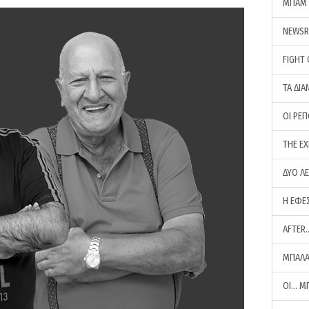
ΜΠΑΜ 
NEWS
FIGHT
ΤΑ ΔΙΑ
ΟΙ ΡΕ
THE E
ΔΥΟ Λ
Η ΕΦΕ
AFTER
ΜΠΑΛΑ
ΟΙ… Μ