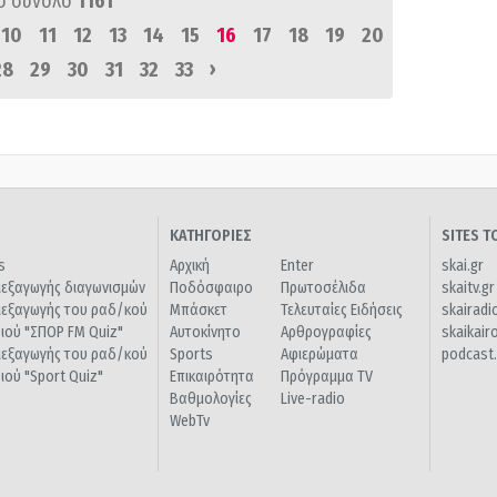
ό σύνολο
1161
10
11
12
13
14
15
16
17
18
19
20
›
28
29
30
31
32
33
ΚΑΤΗΓΟΡΙΕΣ
SITES 
s
Αρχική
Enter
skai.gr
ιεξαγωγής διαγωνισμών
Ποδόσφαιρο
Πρωτοσέλιδα
skaitv.gr
ιεξαγωγής του ραδ/κού
Μπάσκετ
Τελευταίες Ειδήσεις
skairadi
διού "ΣΠΟΡ FM Quiz"
Αυτοκίνητο
Αρθρογραφίες
skaikair
ιεξαγωγής του ραδ/κού
Sports
Αφιερώματα
podcast.
διού "Sport Quiz"
Επικαιρότητα
Πρόγραμμα TV
Βαθμολογίες
Live-radio
WebTv