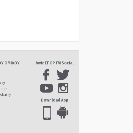
ΤΟΥ ΟΜΙΛΟΥ
bwinΣΠΟΡ FM Social
o.gr
os.gr
skai.gr
Download App