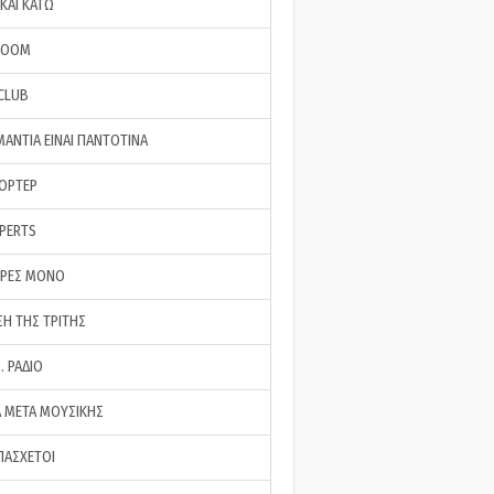
ΚΑΙ ΚΑΤΩ
ROOM
 CLUB
ΜΑΝΤΙΑ ΕΙΝΑΙ ΠΑΝΤΟΤΙΝΑ
ΠΟΡΤΕΡ
XPERTS
ΕΡΕΣ ΜΟΝΟ
ΣΗ ΤΗΣ ΤΡΙΤΗΣ
… ΡΑΔΙΟ
 ΜΕΤΑ ΜΟΥΣΙΚΗΣ
ΠΑΣΧΕΤΟΙ