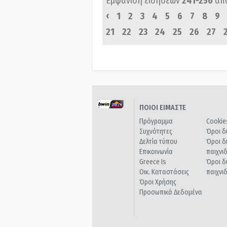
Εμφάνιση ειδήσεων
241-256
απ
‹
1
2
3
4
5
6
7
8
9
21
22
23
24
25
26
27
ΠΟΙΟΙ ΕΙΜΑΣΤΕ
Πρόγραμμα
Cookie
Συχνότητες
Όροι δ
Δελτία τύπου
Όροι δ
Επικοινωνία
παιχνι
Greece Is
Όροι δ
Οικ. Καταστάσεις
παιχνι
Όροι Χρήσης
Προσωπικά Δεδομένα