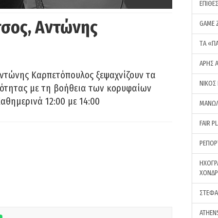
ΕΠΙΘΕ
σος, Αντώνης
GAME 
ΤA «Π
ΑΡΗΣ 
Αντώνης Καρπετόπουλος ξεψαχνίζουν τα
ΝΙΚΟΣ
ρότητας με τη βοήθεια των κορυφαίων
αθημερινά 12:00 με 14:00
ΜΑΝΩΛ
FAIR P
ΡΕΠΟΡ
ΗΧΟΓΡ
ΧΟΝΔ
ΣΤΕΦΑ
ATHEN