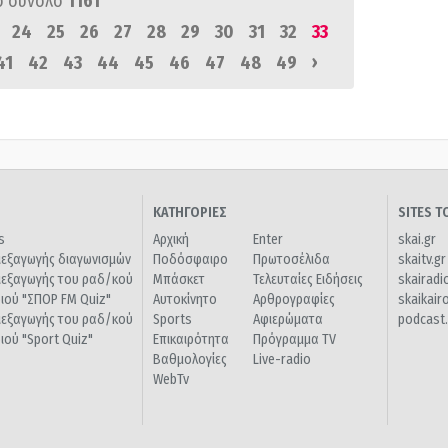
ό σύνολο
1161
24
25
26
27
28
29
30
31
32
33
›
41
42
43
44
45
46
47
48
49
ΚΑΤΗΓΟΡΙΕΣ
SITES 
s
Αρχική
Enter
skai.gr
ιεξαγωγής διαγωνισμών
Ποδόσφαιρο
Πρωτοσέλιδα
skaitv.gr
ιεξαγωγής του ραδ/κού
Μπάσκετ
Τελευταίες Ειδήσεις
skairadi
διού "ΣΠΟΡ FM Quiz"
Αυτοκίνητο
Αρθρογραφίες
skaikair
ιεξαγωγής του ραδ/κού
Sports
Αφιερώματα
podcast.
διού "Sport Quiz"
Επικαιρότητα
Πρόγραμμα TV
Βαθμολογίες
Live-radio
WebTv