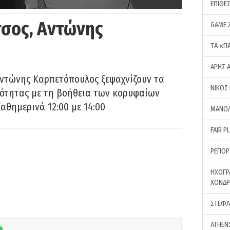
ΕΠΙΘΕ
σος, Αντώνης
GAME 
ΤA «Π
ΑΡΗΣ 
Αντώνης Καρπετόπουλος ξεψαχνίζουν τα
ΝΙΚΟΣ
ρότητας με τη βοήθεια των κορυφαίων
αθημερινά 12:00 με 14:00
ΜΑΝΩΛ
FAIR P
ΡΕΠΟΡ
ΗΧΟΓΡ
ΧΟΝΔ
ΣΤΕΦΑ
ATHEN