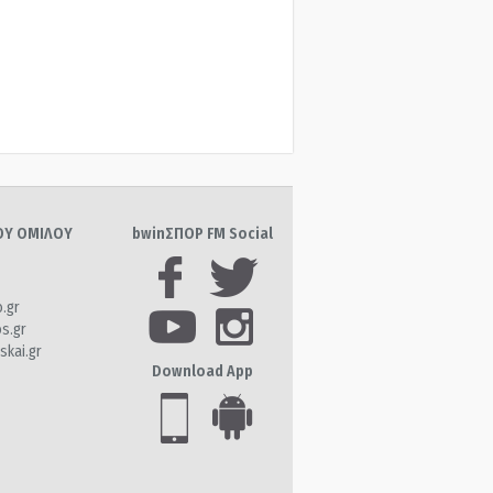
ΤΟΥ ΟΜΙΛΟΥ
bwinΣΠΟΡ FM Social
o.gr
os.gr
skai.gr
Download App