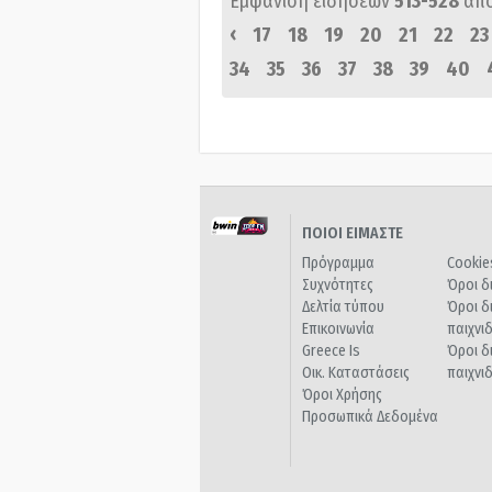
Εμφάνιση ειδήσεων
513-528
απ
‹
17
18
19
20
21
22
23
34
35
36
37
38
39
40
ΠΟΙΟΙ ΕΙΜΑΣΤΕ
Πρόγραμμα
Cookie
Συχνότητες
Όροι δ
Δελτία τύπου
Όροι δ
Επικοινωνία
παιχνι
Greece Is
Όροι δ
Οικ. Καταστάσεις
παιχνι
Όροι Χρήσης
Προσωπικά Δεδομένα