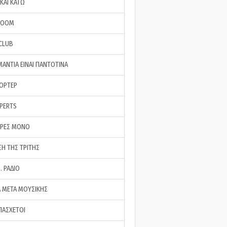
ΚΑΙ ΚΑΤΩ
ROOM
 CLUB
ΜΑΝΤΙΑ ΕΙΝΑΙ ΠΑΝΤΟΤΙΝΑ
ΠΟΡΤΕΡ
XPERTS
ΕΡΕΣ ΜΟΝΟ
ΣΗ ΤΗΣ ΤΡΙΤΗΣ
… ΡΑΔΙΟ
 ΜΕΤΑ ΜΟΥΣΙΚΗΣ
ΠΑΣΧΕΤΟΙ