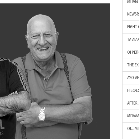
ΜΠΑΜ 
NEWS
FIGHT
ΤΑ ΔΙΑ
ΟΙ ΡΕ
THE E
ΔΥΟ Λ
Η ΕΦΕ
AFTER
ΜΠΑΛΑ
ΟΙ… Μ