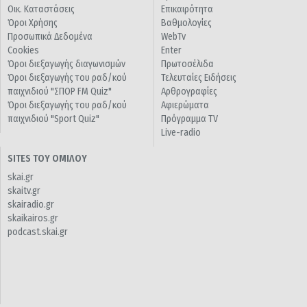
Οικ. Καταστάσεις
Επικαιρότητα
Όροι Χρήσης
Βαθμολογίες
Προσωπικά Δεδομένα
WebTv
Cookies
Enter
Όροι διεξαγωγής διαγωνισμών
Πρωτοσέλιδα
Όροι διεξαγωγής του ραδ/κού
Τελευταίες Ειδήσεις
παιχνιδιού "ΣΠΟΡ FM Quiz"
Αρθρογραφίες
Όροι διεξαγωγής του ραδ/κού
Αφιερώματα
παιχνιδιού "Sport Quiz"
Πρόγραμμα TV
Live-radio
SITES ΤΟΥ ΟΜΙΛΟΥ
skai.gr
skaitv.gr
skairadio.gr
skaikairos.gr
podcast.skai.gr