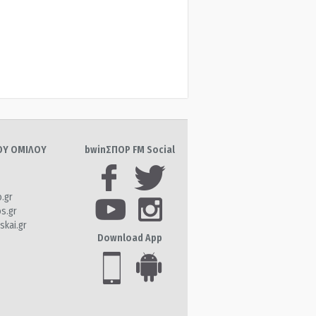
ΤΟΥ ΟΜΙΛΟΥ
bwinΣΠΟΡ FM Social
o.gr
os.gr
skai.gr
Download App