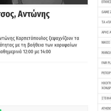
ΕΠΙΘΕ
σος, Αντώνης
GAME 
ΤA «Π
ΑΡΗΣ 
Αντώνης Καρπετόπουλος ξεψαχνίζουν τα
ΝΙΚΟΣ
ρότητας με τη βοήθεια των κορυφαίων
αθημερινά 12:00 με 14:00
ΜΑΝΩΛ
FAIR P
ΡΕΠΟΡ
ΗΧΟΓΡ
ΧΟΝΔ
ΣΤΕΦΑ
ATHEN