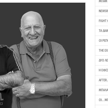
ΜΠΑΜ 
NEWS
FIGHT
ΤΑ ΔΙΑ
ΟΙ ΡΕ
THE E
ΔΥΟ Λ
Η ΕΦΕ
AFTER
ΜΠΑΛΑ
ΟΙ… Μ