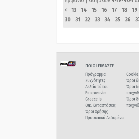
Εμφάνιση ειδήσεων
449-464
α
‹
13
14
15
16
17
18
19
30
31
32
33
34
35
36
3
ΠΟΙΟΙ ΕΙΜΑΣΤΕ
Πρόγραμμα
Cookie
Συχνότητες
Όροι δ
Δελτία τύπου
Όροι δ
Επικοινωνία
παιχνι
Greece Is
Όροι δ
Οικ. Καταστάσεις
παιχνι
Όροι Χρήσης
Προσωπικά Δεδομένα