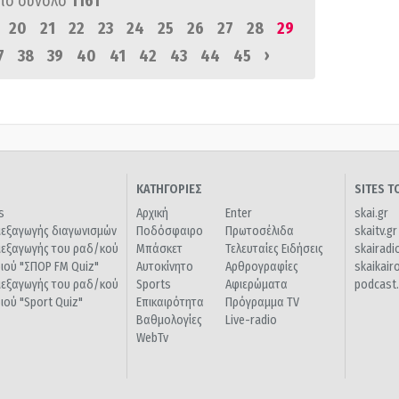
πό σύνολο
1161
20
21
22
23
24
25
26
27
28
29
›
7
38
39
40
41
42
43
44
45
ΚΑΤΗΓΟΡΙΕΣ
SITES 
s
Αρχική
Enter
skai.gr
ιεξαγωγής διαγωνισμών
Ποδόσφαιρο
Πρωτοσέλιδα
skaitv.gr
ιεξαγωγής του ραδ/κού
Μπάσκετ
Τελευταίες Ειδήσεις
skairadi
διού "ΣΠΟΡ FM Quiz"
Αυτοκίνητο
Αρθρογραφίες
skaikair
ιεξαγωγής του ραδ/κού
Sports
Αφιερώματα
podcast.
διού "Sport Quiz"
Επικαιρότητα
Πρόγραμμα TV
Βαθμολογίες
Live-radio
WebTv