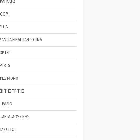
ΚΑΙ ΚΑΤΩ
ROOM
 CLUB
ΜΑΝΤΙΑ ΕΙΝΑΙ ΠΑΝΤΟΤΙΝΑ
ΠΟΡΤΕΡ
XPERTS
ΕΡΕΣ ΜΟΝΟ
ΣΗ ΤΗΣ ΤΡΙΤΗΣ
… ΡΑΔΙΟ
 ΜΕΤΑ ΜΟΥΣΙΚΗΣ
ΠΑΣΧΕΤΟΙ