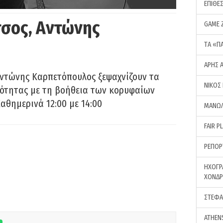
ΕΠΙΘΕ
σος, Αντώνης
GAME 
ΤA «Π
ΑΡΗΣ 
Αντώνης Καρπετόπουλος ξεψαχνίζουν τα
ΝΙΚΟΣ
ρότητας με τη βοήθεια των κορυφαίων
αθημερινά 12:00 με 14:00
ΜΑΝΩΛ
FAIR P
ΡΕΠΟΡ
ΗΧΟΓΡ
ΧΟΝΔ
ΣΤΕΦΑ
ATHEN