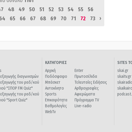
πό σύνολο
1161
47
48
49
50
51
52
53
54
55
56
›
64
65
66
67
68
69
70
71
72
73
ΚΑΤΗΓΟΡΙΕΣ
SITES 
s
Αρχική
Enter
skai.gr
ιεξαγωγής διαγωνισμών
Ποδόσφαιρο
Πρωτοσέλιδα
skaitv.gr
ιεξαγωγής του ραδ/κού
Μπάσκετ
Τελευταίες Ειδήσεις
skairadi
διού "ΣΠΟΡ FM Quiz"
Αυτοκίνητο
Αρθρογραφίες
skaikair
ιεξαγωγής του ραδ/κού
Sports
Αφιερώματα
podcast.
διού "Sport Quiz"
Επικαιρότητα
Πρόγραμμα TV
Βαθμολογίες
Live-radio
WebTv