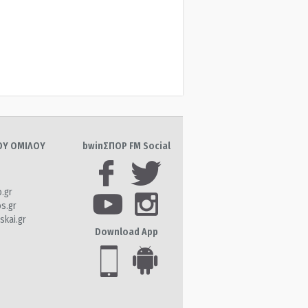
ΤΟΥ ΟΜΙΛΟΥ
bwinΣΠΟΡ FM Social
o.gr
os.gr
skai.gr
Download App