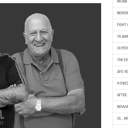
ΜΠΑΜ 
NEWS
FIGHT
ΤΑ ΔΙΑ
ΟΙ ΡΕ
THE E
ΔΥΟ Λ
Η ΕΦΕ
AFTER
ΜΠΑΛΑ
ΟΙ… Μ