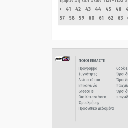
Εμφάνιση ειδήσεων
1137-1152
α
‹
41
42
43
44
45
46
57
58
59
60
61
62
63
ΠΟΙΟΙ ΕΙΜΑΣΤΕ
Πρόγραμμα
Cookie
Συχνότητες
Όροι δ
Δελτία τύπου
Όροι δ
Επικοινωνία
παιχνι
Greece Is
Όροι δ
Οικ. Καταστάσεις
παιχνι
Όροι Χρήσης
Προσωπικά Δεδομένα