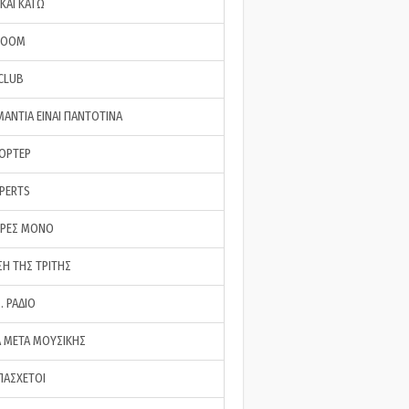
ΚΑΙ ΚΑΤΩ
ROOM
 CLUB
ΜΑΝΤΙΑ ΕΙΝΑΙ ΠΑΝΤΟΤΙΝΑ
ΠΟΡΤΕΡ
XPERTS
ΕΡΕΣ ΜΟΝΟ
ΣΗ ΤΗΣ ΤΡΙΤΗΣ
… ΡΑΔΙΟ
 ΜΕΤΑ ΜΟΥΣΙΚΗΣ
ΠΑΣΧΕΤΟΙ