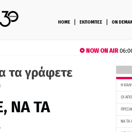
HOME
ΕΚΠΟΜΠΕΣ
ON DEMA
NOW ON AIR
06:0
να τα γράφετε
)
H ΚΑΛ
ΟΙ ΑΠΟ
, ΝΑ ΤΑ
ΠΡΕΣΑ
…
ΝΑ ΤΑ 