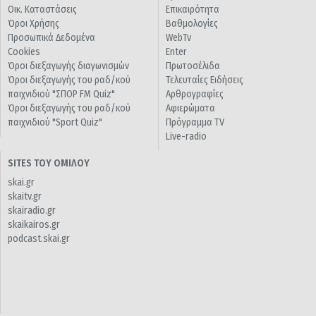
Οικ. Καταστάσεις
Επικαιρότητα
Όροι Χρήσης
Βαθμολογίες
Προσωπικά Δεδομένα
WebTv
Cookies
Enter
Όροι διεξαγωγής διαγωνισμών
Πρωτοσέλιδα
Όροι διεξαγωγής του ραδ/κού
Τελευταίες Ειδήσεις
παιχνιδιού "ΣΠΟΡ FM Quiz"
Αρθρογραφίες
Όροι διεξαγωγής του ραδ/κού
Αφιερώματα
παιχνιδιού "Sport Quiz"
Πρόγραμμα TV
Live-radio
SITES ΤΟΥ ΟΜΙΛΟΥ
skai.gr
skaitv.gr
skairadio.gr
skaikairos.gr
podcast.skai.gr