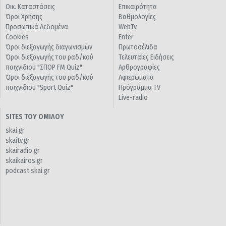
Οικ. Καταστάσεις
Επικαιρότητα
Όροι Χρήσης
Βαθμολογίες
Προσωπικά Δεδομένα
WebTv
Cookies
Enter
Όροι διεξαγωγής διαγωνισμών
Πρωτοσέλιδα
Όροι διεξαγωγής του ραδ/κού
Τελευταίες Ειδήσεις
παιχνιδιού "ΣΠΟΡ FM Quiz"
Αρθρογραφίες
Όροι διεξαγωγής του ραδ/κού
Αφιερώματα
παιχνιδιού "Sport Quiz"
Πρόγραμμα TV
Live-radio
SITES ΤΟΥ ΟΜΙΛΟΥ
skai.gr
skaitv.gr
skairadio.gr
skaikairos.gr
podcast.skai.gr