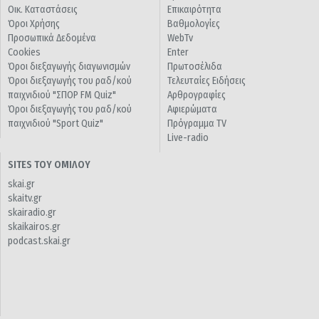
Οικ. Καταστάσεις
Επικαιρότητα
Όροι Χρήσης
Βαθμολογίες
Προσωπικά Δεδομένα
WebTv
Cookies
Enter
Όροι διεξαγωγής διαγωνισμών
Πρωτοσέλιδα
Όροι διεξαγωγής του ραδ/κού
Τελευταίες Ειδήσεις
παιχνιδιού "ΣΠΟΡ FM Quiz"
Αρθρογραφίες
Όροι διεξαγωγής του ραδ/κού
Αφιερώματα
παιχνιδιού "Sport Quiz"
Πρόγραμμα TV
Live-radio
SITES ΤΟΥ ΟΜΙΛΟΥ
skai.gr
skaitv.gr
skairadio.gr
skaikairos.gr
podcast.skai.gr