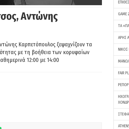
ΕΠΙΘΕ
σος, Αντώνης
GAME 
ΤA «Π
ΑΡΗΣ 
Αντώνης Καρπετόπουλος ξεψαχνίζουν τα
ΝΙΚΟΣ
ρότητας με τη βοήθεια των κορυφαίων
αθημερινά 12:00 με 14:00
ΜΑΝΩΛ
FAIR P
ΡΕΠΟΡ
ΗΧΟΓΡ
ΧΟΝΔ
ΣΤΕΦΑ
ATHEN