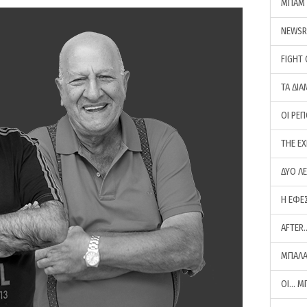
ΜΠΑΜ 
NEWS
FIGHT
ΤΑ ΔΙΑ
ΟΙ ΡΕ
THE E
ΔΥΟ Λ
Η ΕΦΕ
AFTER
ΜΠΑΛΑ
ΟΙ… Μ