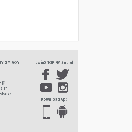
ΤΟΥ ΟΜΙΛΟΥ
bwinΣΠΟΡ FM Social
o.gr
os.gr
skai.gr
Download App