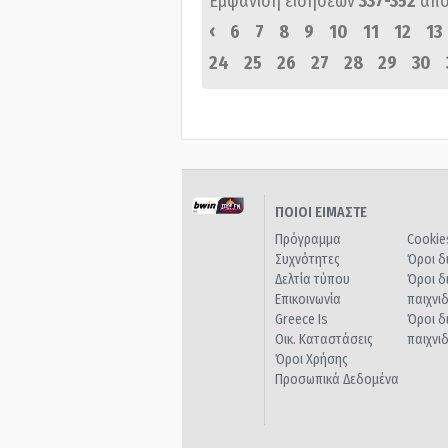
Εμφάνιση ειδήσεων
337-352
από
‹
6
7
8
9
10
11
12
13
24
25
26
27
28
29
30
ΠΟΙΟΙ ΕΙΜΑΣΤΕ
Πρόγραμμα
Cookie
Συχνότητες
Όροι δ
Δελτία τύπου
Όροι δ
Επικοινωνία
παιχνι
Greece Is
Όροι δ
Οικ. Καταστάσεις
παιχνι
Όροι Χρήσης
Προσωπικά Δεδομένα