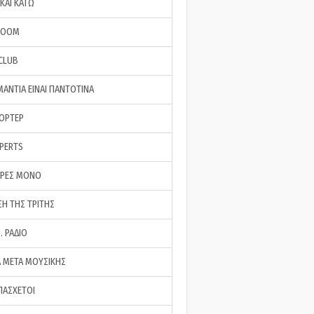
ΚΑΙ ΚΑΤΩ
ROOM
 CLUB
ΜΑΝΤΙΑ ΕΙΝΑΙ ΠΑΝΤΟΤΙΝΑ
ΠΟΡΤΕΡ
XPERTS
ΕΡΕΣ ΜΟΝΟ
ΣΗ ΤΗΣ ΤΡΙΤΗΣ
… ΡΑΔΙΟ
 ΜΕΤΑ ΜΟΥΣΙΚΗΣ
ΠΑΣΧΕΤΟΙ