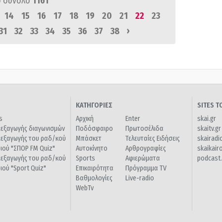
 σύνολο
1161
14
15
16
17
18
19
20
21
22
23
›
31
32
33
34
35
36
37
38
ΚΑΤΗΓΟΡΙΕΣ
SITES 
s
Αρχική
Enter
skai.gr
ιεξαγωγής διαγωνισμών
Ποδόσφαιρο
Πρωτοσέλιδα
skaitv.gr
ιεξαγωγής του ραδ/κού
Μπάσκετ
Τελευταίες Ειδήσεις
skairadi
διού "ΣΠΟΡ FM Quiz"
Αυτοκίνητο
Αρθρογραφίες
skaikair
ιεξαγωγής του ραδ/κού
Sports
Αφιερώματα
podcast.
διού "Sport Quiz"
Επικαιρότητα
Πρόγραμμα TV
Βαθμολογίες
Live-radio
WebTv