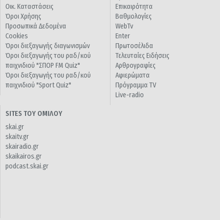
Οικ. Καταστάσεις
Επικαιρότητα
Όροι Χρήσης
Βαθμολογίες
Προσωπικά Δεδομένα
WebTv
Cookies
Enter
Όροι διεξαγωγής διαγωνισμών
Πρωτοσέλιδα
Όροι διεξαγωγής του ραδ/κού
Τελευταίες Ειδήσεις
παιχνιδιού "ΣΠΟΡ FM Quiz"
Αρθρογραφίες
Όροι διεξαγωγής του ραδ/κού
Αφιερώματα
παιχνιδιού "Sport Quiz"
Πρόγραμμα TV
Live-radio
SITES ΤΟΥ ΟΜΙΛΟΥ
skai.gr
skaitv.gr
skairadio.gr
skaikairos.gr
podcast.skai.gr