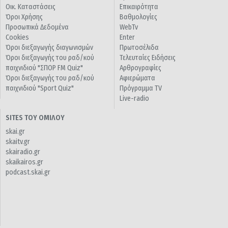
Οικ. Καταστάσεις
Επικαιρότητα
Όροι Χρήσης
Βαθμολογίες
Προσωπικά Δεδομένα
WebTv
Cookies
Enter
Όροι διεξαγωγής διαγωνισμών
Πρωτοσέλιδα
Όροι διεξαγωγής του ραδ/κού
Τελευταίες Ειδήσεις
παιχνιδιού "ΣΠΟΡ FM Quiz"
Αρθρογραφίες
Όροι διεξαγωγής του ραδ/κού
Αφιερώματα
παιχνιδιού "Sport Quiz"
Πρόγραμμα TV
Live-radio
SITES ΤΟΥ ΟΜΙΛΟΥ
skai.gr
skaitv.gr
skairadio.gr
skaikairos.gr
podcast.skai.gr