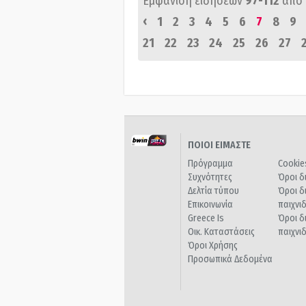
Εμφάνιση ειδήσεων
97-112
από
‹
1
2
3
4
5
6
7
8
9
21
22
23
24
25
26
27
ΠΟΙΟΙ ΕΙΜΑΣΤΕ
Πρόγραμμα
Cookie
Συχνότητες
Όροι δ
Δελτία τύπου
Όροι δ
Επικοινωνία
παιχνι
Greece Is
Όροι δ
Οικ. Καταστάσεις
παιχνι
Όροι Χρήσης
Προσωπικά Δεδομένα