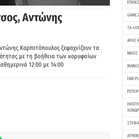
ΕΠΙΘΕ
σος, Αντώνης
GAME 
ΤA «Π
ΑΡΗΣ 
Αντώνης Καρπετόπουλος ξεψαχνίζουν τα
ΝΙΚΟΣ
ρότητας με τη βοήθεια των κορυφαίων
αθημερινά 12:00 με 14:00
ΜΑΝΩΛ
FAIR P
ΡΕΠΟΡ
ΗΧΟΓΡ
ΧΟΝΔ
ΣΤΕΦΑ
ATHEN