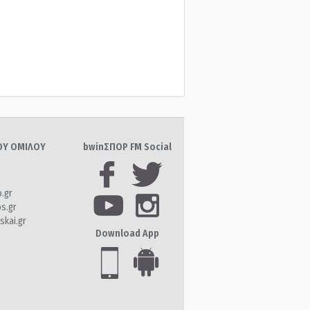
ΤΟΥ ΟΜΙΛΟΥ
bwinΣΠΟΡ FM Social
o.gr
os.gr
skai.gr
Download App