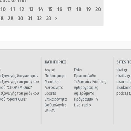
 σύνολο
1161
10
11
12
13
14
15
16
17
18
19
20
›
28
29
30
31
32
33
ΚΑΤΗΓΟΡΙΕΣ
SITES 
s
Αρχική
Enter
skai.gr
ιεξαγωγής διαγωνισμών
Ποδόσφαιρο
Πρωτοσέλιδα
skaitv.gr
ιεξαγωγής του ραδ/κού
Μπάσκετ
Τελευταίες Ειδήσεις
skairadi
διού "ΣΠΟΡ FM Quiz"
Αυτοκίνητο
Αρθρογραφίες
skaikair
ιεξαγωγής του ραδ/κού
Sports
Αφιερώματα
podcast.
διού "Sport Quiz"
Επικαιρότητα
Πρόγραμμα TV
Βαθμολογίες
Live-radio
WebTv