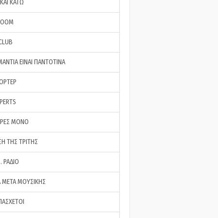
ΚΑΙ ΚΑΤΩ
ROOM
 CLUB
ΜΑΝΤΙΑ ΕΙΝΑΙ ΠΑΝΤΟΤΙΝΑ
ΠΟΡΤΕΡ
XPERTS
ΕΡΕΣ ΜΟΝΟ
ΣΗ ΤΗΣ ΤΡΙΤΗΣ
… ΡΑΔΙΟ
 ΜΕΤΑ ΜΟΥΣΙΚΗΣ
ΠΑΣΧΕΤΟΙ