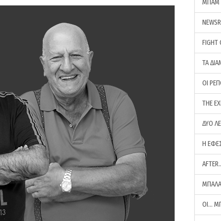
ΜΠΑΜ 
NEWS
FIGHT
ΤΑ ΔΙΑ
ΟΙ ΡΕ
THE E
ΔΥΟ Λ
Η ΕΦΕ
AFTER
ΜΠΑΛΑ
ΟΙ… Μ