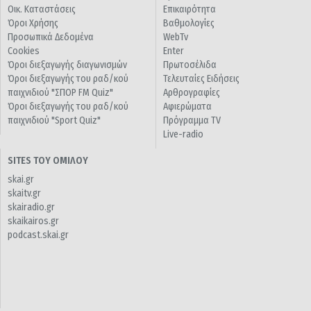
Οικ. Καταστάσεις
Επικαιρότητα
Όροι Χρήσης
Βαθμολογίες
Προσωπικά Δεδομένα
WebTv
Cookies
Enter
Όροι διεξαγωγής διαγωνισμών
Πρωτοσέλιδα
Όροι διεξαγωγής του ραδ/κού
Τελευταίες Ειδήσεις
παιχνιδιού "ΣΠΟΡ FM Quiz"
Αρθρογραφίες
Όροι διεξαγωγής του ραδ/κού
Αφιερώματα
παιχνιδιού "Sport Quiz"
Πρόγραμμα TV
Live-radio
SITES ΤΟΥ ΟΜΙΛΟΥ
skai.gr
skaitv.gr
skairadio.gr
skaikairos.gr
podcast.skai.gr