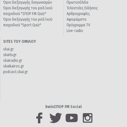
Όροι διεξαγωγής διαγωνισμών
Πρωτοσέλιδα
Όροι διεξαγωγής του ραδ/κού
Τελευταίες Ειδήσεις
παιχνιδιού "ΣΠΟΡ FM Quiz"
Αρθρογραφίες
Όροι διεξαγωγής του ραδ/κού
Αφιερώματα
παιχνιδιού "Sport Quiz"
Πρόγραμμα TV
Live-radio
SITES ΤΟΥ ΟΜΙΛΟΥ
skai.gr
skaitv.gr
skairadio.gr
skaikairos.gr
podcast.skai.gr
bwinΣΠΟΡ FM Social