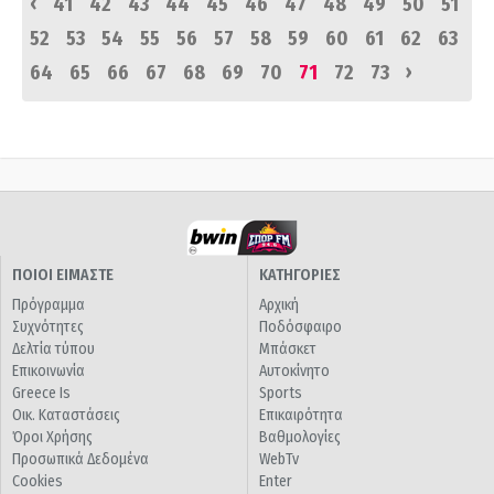
‹
41
42
43
44
45
46
47
48
49
50
51
52
53
54
55
56
57
58
59
60
61
62
63
›
64
65
66
67
68
69
70
71
72
73
ΠΟΙΟΙ ΕΙΜΑΣΤΕ
ΚΑΤΗΓΟΡΙΕΣ
Πρόγραμμα
Αρχική
Συχνότητες
Ποδόσφαιρο
Δελτία τύπου
Μπάσκετ
Επικοινωνία
Αυτοκίνητο
Greece Is
Sports
Οικ. Καταστάσεις
Επικαιρότητα
Όροι Χρήσης
Βαθμολογίες
Προσωπικά Δεδομένα
WebTv
Cookies
Enter