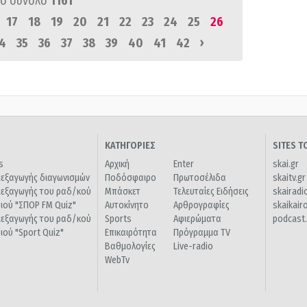
ό σύνολο
1161
17
18
19
20
21
22
23
24
25
26
›
4
35
36
37
38
39
40
41
42
ΚΑΤΗΓΟΡΙΕΣ
SITES 
s
Αρχική
Enter
skai.gr
ιεξαγωγής διαγωνισμών
Ποδόσφαιρο
Πρωτοσέλιδα
skaitv.gr
ιεξαγωγής του ραδ/κού
Μπάσκετ
Τελευταίες Ειδήσεις
skairadi
διού "ΣΠΟΡ FM Quiz"
Αυτοκίνητο
Αρθρογραφίες
skaikair
ιεξαγωγής του ραδ/κού
Sports
Αφιερώματα
podcast.
διού "Sport Quiz"
Επικαιρότητα
Πρόγραμμα TV
Βαθμολογίες
Live-radio
WebTv