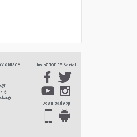
ΤΟΥ ΟΜΙΛΟΥ
bwinΣΠΟΡ FM Social
o.gr
os.gr
skai.gr
Download App