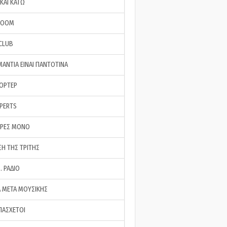
ΚΑΙ ΚΑΤΩ
ROOM
 CLUB
ΜΑΝΤΙΑ ΕΙΝΑΙ ΠΑΝΤΟΤΙΝΑ
ΠΟΡΤΕΡ
XPERTS
ΕΡΕΣ ΜΟΝΟ
ΣΗ ΤΗΣ ΤΡΙΤΗΣ
… ΡΑΔΙΟ
 ΜΕΤΑ ΜΟΥΣΙΚΗΣ
ΠΑΣΧΕΤΟΙ