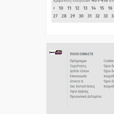
Εμφάνιση ειδήσεων
401-416
απ
‹
10
11
12
13
14
15
16
27
28
29
30
31
32
33
3
ΠΟΙΟΙ ΕΙΜΑΣΤΕ
Πρόγραμμα
Cookie
Συχνότητες
Όροι δ
Δελτία τύπου
Όροι δ
Επικοινωνία
παιχνι
Greece Is
Όροι δ
Οικ. Καταστάσεις
παιχνι
Όροι Χρήσης
Προσωπικά Δεδομένα