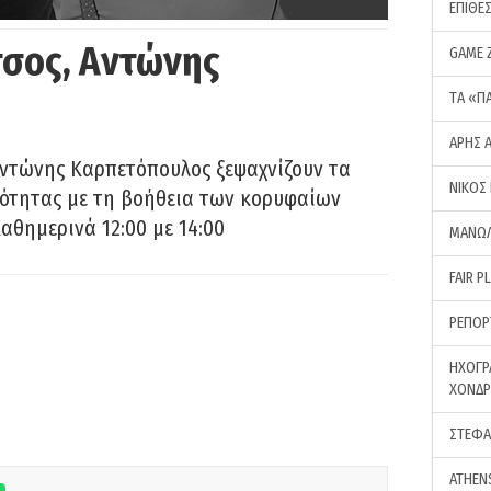
ΕΠΙΘΕ
σος, Αντώνης
GAME 
ΤA «Π
ΑΡΗΣ 
Αντώνης Καρπετόπουλος ξεψαχνίζουν τα
ΝΙΚΟΣ
ρότητας με τη βοήθεια των κορυφαίων
αθημερινά 12:00 με 14:00
ΜΑΝΩΛ
FAIR P
ΡΕΠΟΡ
ΗΧΟΓΡ
ΧΟΝΔ
ΣΤΕΦΑ
ATHEN