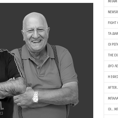
ΜΠΑΜ 
NEWS
FIGHT
ΤΑ ΔΙΑ
ΟΙ ΡΕ
THE E
ΔΥΟ Λ
Η ΕΦΕ
AFTER
ΜΠΑΛΑ
ΟΙ… Μ