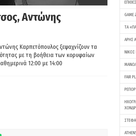
ΕΠΙΘΕ
σος, Αντώνης
GAME 
ΤA «Π
ΑΡΗΣ 
Αντώνης Καρπετόπουλος ξεψαχνίζουν τα
ΝΙΚΟΣ
ρότητας με τη βοήθεια των κορυφαίων
αθημερινά 12:00 με 14:00
ΜΑΝΩΛ
FAIR P
ΡΕΠΟΡ
ΗΧΟΓΡ
ΧΟΝΔ
ΣΤΕΦΑ
ATHEN