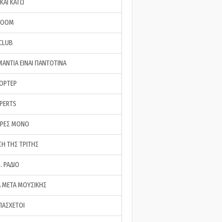
ΚΑΙ ΚΑΤΩ
ROOM
 CLUB
ΜΑΝΤΙΑ ΕΙΝΑΙ ΠΑΝΤΟΤΙΝΑ
ΠΟΡΤΕΡ
XPERTS
ΕΡΕΣ ΜΟΝΟ
ΣΗ ΤΗΣ ΤΡΙΤΗΣ
… ΡΑΔΙΟ
 ΜΕΤΑ ΜΟΥΣΙΚΗΣ
ΠΑΣΧΕΤΟΙ