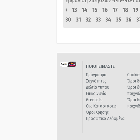
Εμφάνιση ειδήσεων
449-464
α
‹
13
14
15
16
17
18
19
30
31
32
33
34
35
36
3
ΠΟΙΟΙ ΕΙΜΑΣΤΕ
Πρόγραμμα
Cookie
Συχνότητες
Όροι δ
Δελτία τύπου
Όροι δ
Επικοινωνία
παιχνι
Greece Is
Όροι δ
Οικ. Καταστάσεις
παιχνι
Όροι Χρήσης
Προσωπικά Δεδομένα