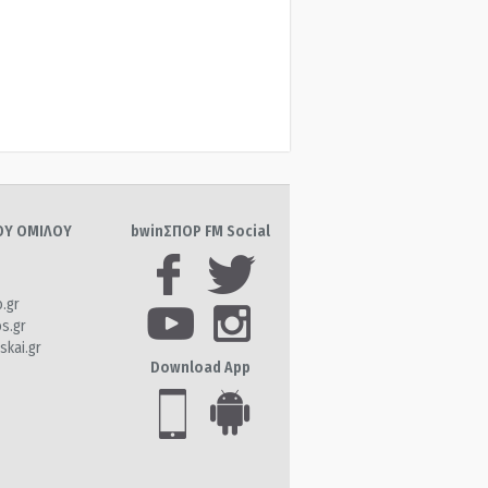
ΤΟΥ ΟΜΙΛΟΥ
bwinΣΠΟΡ FM Social
o.gr
os.gr
skai.gr
Download App