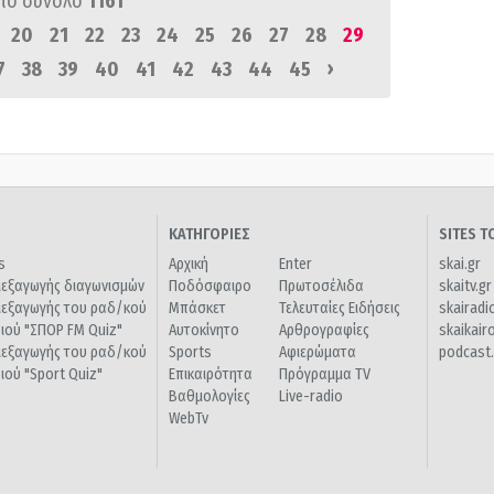
πό σύνολο
1161
20
21
22
23
24
25
26
27
28
29
›
7
38
39
40
41
42
43
44
45
ΚΑΤΗΓΟΡΙΕΣ
SITES 
s
Αρχική
Enter
skai.gr
ιεξαγωγής διαγωνισμών
Ποδόσφαιρο
Πρωτοσέλιδα
skaitv.gr
ιεξαγωγής του ραδ/κού
Μπάσκετ
Τελευταίες Ειδήσεις
skairadi
διού "ΣΠΟΡ FM Quiz"
Αυτοκίνητο
Αρθρογραφίες
skaikair
ιεξαγωγής του ραδ/κού
Sports
Αφιερώματα
podcast.
διού "Sport Quiz"
Επικαιρότητα
Πρόγραμμα TV
Βαθμολογίες
Live-radio
WebTv