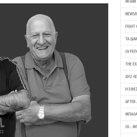
ΜΠΑΜ 
NEWS
FIGHT
ΤΑ ΔΙΑ
ΟΙ ΡΕ
THE E
ΔΥΟ Λ
Η ΕΦΕ
AFTER
ΜΠΑΛΑ
ΟΙ… Μ