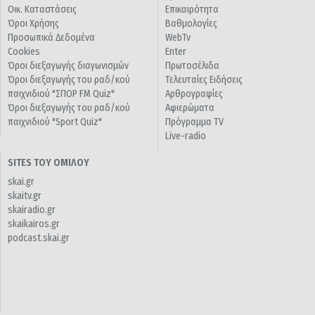
Οικ. Καταστάσεις
Επικαιρότητα
Όροι Χρήσης
Βαθμολογίες
Προσωπικά Δεδομένα
WebTv
Cookies
Enter
Όροι διεξαγωγής διαγωνισμών
Πρωτοσέλιδα
Όροι διεξαγωγής του ραδ/κού
Τελευταίες Ειδήσεις
παιχνιδιού "ΣΠΟΡ FM Quiz"
Αρθρογραφίες
Όροι διεξαγωγής του ραδ/κού
Αφιερώματα
παιχνιδιού "Sport Quiz"
Πρόγραμμα TV
Live-radio
SITES ΤΟΥ ΟΜΙΛΟΥ
skai.gr
skaitv.gr
skairadio.gr
skaikairos.gr
podcast.skai.gr