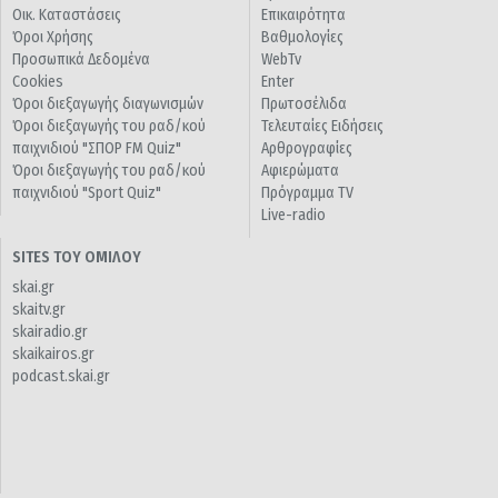
Οικ. Καταστάσεις
Επικαιρότητα
Όροι Χρήσης
Βαθμολογίες
Προσωπικά Δεδομένα
WebTv
Cookies
Enter
Όροι διεξαγωγής διαγωνισμών
Πρωτοσέλιδα
Όροι διεξαγωγής του ραδ/κού
Τελευταίες Ειδήσεις
παιχνιδιού "ΣΠΟΡ FM Quiz"
Αρθρογραφίες
Όροι διεξαγωγής του ραδ/κού
Αφιερώματα
παιχνιδιού "Sport Quiz"
Πρόγραμμα TV
Live-radio
SITES ΤΟΥ ΟΜΙΛΟΥ
skai.gr
skaitv.gr
skairadio.gr
skaikairos.gr
podcast.skai.gr