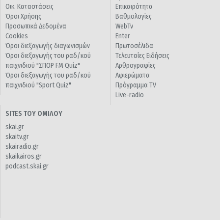
Οικ. Καταστάσεις
Επικαιρότητα
Όροι Χρήσης
Βαθμολογίες
Προσωπικά Δεδομένα
WebTv
Cookies
Enter
Όροι διεξαγωγής διαγωνισμών
Πρωτοσέλιδα
Όροι διεξαγωγής του ραδ/κού
Τελευταίες Ειδήσεις
παιχνιδιού "ΣΠΟΡ FM Quiz"
Αρθρογραφίες
Όροι διεξαγωγής του ραδ/κού
Αφιερώματα
παιχνιδιού "Sport Quiz"
Πρόγραμμα TV
Live-radio
SITES ΤΟΥ ΟΜΙΛΟΥ
skai.gr
skaitv.gr
skairadio.gr
skaikairos.gr
podcast.skai.gr