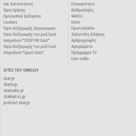
Οικ. Καταστάσεις
Επικαιρότητα
Όροι Χρήσης
Βαθμολογίες
Προσωπικά Δεδομένα
WebTv
Cookies
Enter
Όροι διεξαγωγής διαγωνισμών
Πρωτοσέλιδα
Όροι διεξαγωγής του ραδ/κού
Τελευταίες Ειδήσεις
παιχνιδιού "ΣΠΟΡ FM Quiz"
Αρθρογραφίες
Όροι διεξαγωγής του ραδ/κού
Αφιερώματα
παιχνιδιού "Sport Quiz"
Πρόγραμμα TV
Live-radio
SITES ΤΟΥ ΟΜΙΛΟΥ
skai.gr
skaitv.gr
skairadio.gr
skaikairos.gr
podcast.skai.gr