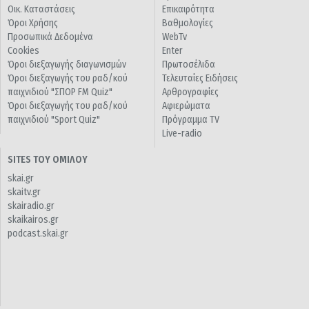
Οικ. Καταστάσεις
Επικαιρότητα
Όροι Χρήσης
Βαθμολογίες
Προσωπικά Δεδομένα
WebTv
Cookies
Enter
Όροι διεξαγωγής διαγωνισμών
Πρωτοσέλιδα
Όροι διεξαγωγής του ραδ/κού
Τελευταίες Ειδήσεις
παιχνιδιού "ΣΠΟΡ FM Quiz"
Αρθρογραφίες
Όροι διεξαγωγής του ραδ/κού
Αφιερώματα
παιχνιδιού "Sport Quiz"
Πρόγραμμα TV
Live-radio
SITES ΤΟΥ ΟΜΙΛΟΥ
skai.gr
skaitv.gr
skairadio.gr
skaikairos.gr
podcast.skai.gr