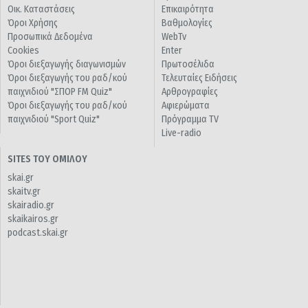
Οικ. Καταστάσεις
Επικαιρότητα
Όροι Χρήσης
Βαθμολογίες
Προσωπικά Δεδομένα
WebTv
Cookies
Enter
Όροι διεξαγωγής διαγωνισμών
Πρωτοσέλιδα
Όροι διεξαγωγής του ραδ/κού
Τελευταίες Ειδήσεις
παιχνιδιού "ΣΠΟΡ FM Quiz"
Αρθρογραφίες
Όροι διεξαγωγής του ραδ/κού
Αφιερώματα
παιχνιδιού "Sport Quiz"
Πρόγραμμα TV
Live-radio
SITES ΤΟΥ ΟΜΙΛΟΥ
skai.gr
skaitv.gr
skairadio.gr
skaikairos.gr
podcast.skai.gr