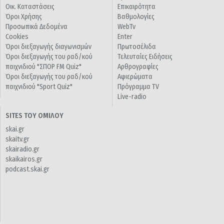
Οικ. Καταστάσεις
Επικαιρότητα
Όροι Χρήσης
Βαθμολογίες
Προσωπικά Δεδομένα
WebTv
Cookies
Enter
Όροι διεξαγωγής διαγωνισμών
Πρωτοσέλιδα
Όροι διεξαγωγής του ραδ/κού
Τελευταίες Ειδήσεις
παιχνιδιού "ΣΠΟΡ FM Quiz"
Αρθρογραφίες
Όροι διεξαγωγής του ραδ/κού
Αφιερώματα
παιχνιδιού "Sport Quiz"
Πρόγραμμα TV
Live-radio
SITES ΤΟΥ ΟΜΙΛΟΥ
skai.gr
skaitv.gr
skairadio.gr
skaikairos.gr
podcast.skai.gr