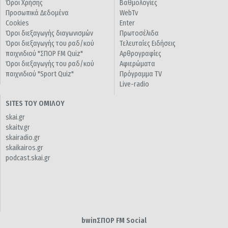
Όροι Χρήσης
Βαθμολογίες
Προσωπικά Δεδομένα
WebTv
Cookies
Enter
Όροι διεξαγωγής διαγωνισμών
Πρωτοσέλιδα
Όροι διεξαγωγής του ραδ/κού
Τελευταίες Ειδήσεις
παιχνιδιού "ΣΠΟΡ FM Quiz"
Αρθρογραφίες
Όροι διεξαγωγής του ραδ/κού
Αφιερώματα
παιχνιδιού "Sport Quiz"
Πρόγραμμα TV
Live-radio
SITES ΤΟΥ ΟΜΙΛΟΥ
skai.gr
skaitv.gr
skairadio.gr
skaikairos.gr
podcast.skai.gr
bwinΣΠΟΡ FM Social