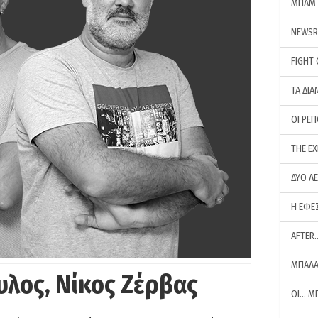
ΜΠΑΜ 
NEWS
FIGHT
ΤΑ ΔΙΑ
ΟΙ ΡΕ
THE E
ΔΥΟ Λ
Η ΕΦΕ
AFTER
ΜΠΑΛΑ
υλος, Νίκος Ζέρβας
ΟΙ… Μ