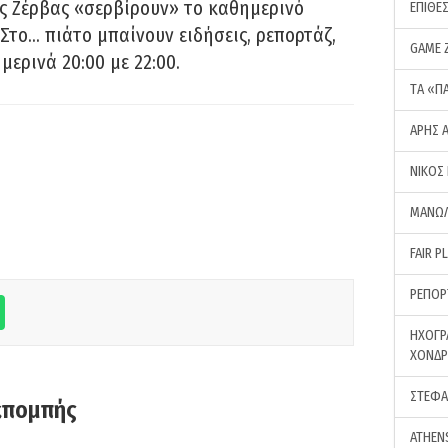
ς Ζέρβας «σερβίρουν» το καθημερινό
ΕΠΙΘΕ
Στο… πιάτο μπαίνουν ειδήσεις, ρεπορτάζ,
GAME 
μερινά 20:00 με 22:00.
ΤA «Π
ΑΡΗΣ 
ΝΙΚΟΣ
ΜΑΝΩΛ
FAIR P
ΡΕΠΟΡ
ΗΧΟΓΡ
ΧΟΝΔ
ΣΤΕΦΑ
κπομπής
ATHEN