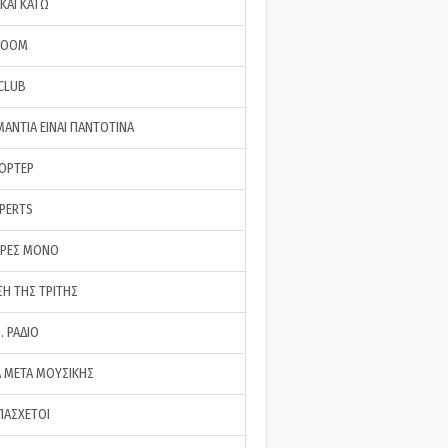
ΚΑΙ ΚΑΤΩ
ROOM
 CLUB
ΜΑΝΤΙΑ ΕΙΝΑΙ ΠΑΝΤΟΤΙΝΑ
ΠΟΡΤΕΡ
XPERTS
ΕΡΕΣ ΜΟΝΟ
ΣΗ ΤΗΣ ΤΡΙΤΗΣ
… ΡΑΔΙΟ
 ΜΕΤΑ ΜΟΥΣΙΚΗΣ
ΠΑΣΧΕΤΟΙ