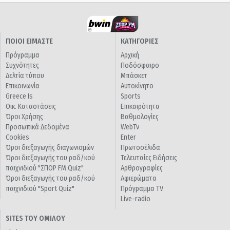
ΠΟΙΟΙ ΕΙΜΑΣΤΕ
ΚΑΤΗΓΟΡΙΕΣ
Πρόγραμμα
Αρχική
Συχνότητες
Ποδόσφαιρο
Δελτία τύπου
Μπάσκετ
Επικοινωνία
Αυτοκίνητο
Greece Is
Sports
Οικ. Καταστάσεις
Επικαιρότητα
Όροι Χρήσης
Βαθμολογίες
Προσωπικά Δεδομένα
WebTv
Cookies
Enter
Όροι διεξαγωγής διαγωνισμών
Πρωτοσέλιδα
Όροι διεξαγωγής του ραδ/κού
Τελευταίες Ειδήσεις
παιχνιδιού "ΣΠΟΡ FM Quiz"
Αρθρογραφίες
Όροι διεξαγωγής του ραδ/κού
Αφιερώματα
παιχνιδιού "Sport Quiz"
Πρόγραμμα TV
Live-radio
SITES ΤΟΥ ΟΜΙΛΟΥ