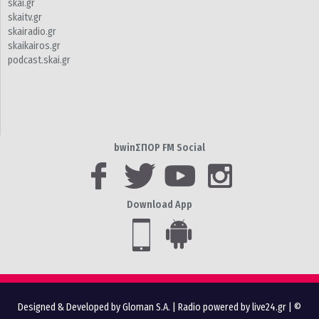
skai.gr
skaitv.gr
skairadio.gr
skaikairos.gr
podcast.skai.gr
bwinΣΠΟΡ FM Social
Download App
Designed & Developed by Gloman S.A.
|
Radio powered by live24.gr
| ©