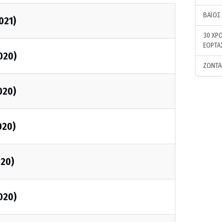
ΒΑΪΟΣ
021)
30 ΧΡΟ
ΕΟΡΤΑ
020)
ΖΩΝΤΑ
020)
020)
020)
020)