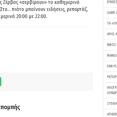
ς Ζέρβας «σερβίρουν» το καθημερινό
ΕΠΙΘΕ
Στο… πιάτο μπαίνουν ειδήσεις, ρεπορτάζ,
GAME 
μερινά 20:00 με 22:00.
ΤA «Π
ΑΡΗΣ 
ΝΙΚΟΣ
ΜΑΝΩΛ
FAIR P
ΡΕΠΟΡ
ΗΧΟΓΡ
ΧΟΝΔ
ΣΤΕΦΑ
κπομπής
ATHEN