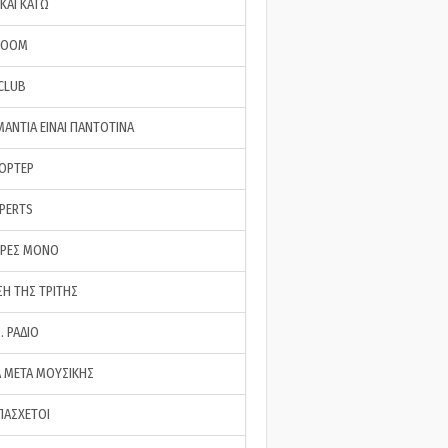
ΚΑΙ ΚΑΤΩ
ROOM
 CLUB
ΜΑΝΤΙΑ ΕΙΝΑΙ ΠΑΝΤΟΤΙΝΑ
ΠΟΡΤΕΡ
XPERTS
ΕΡΕΣ ΜΟΝΟ
ΣΗ ΤΗΣ ΤΡΙΤΗΣ
… ΡΑΔΙΟ
 ΜΕΤΑ ΜΟΥΣΙΚΗΣ
ΠΑΣΧΕΤΟΙ