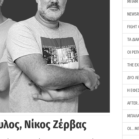
ΜΠΑΜ 
NEWS
FIGHT
ΤΑ ΔΙΑ
ΟΙ ΡΕ
THE E
ΔΥΟ Λ
Η ΕΦΕ
AFTER
ΜΠΑΛΑ
υλος, Νίκος Ζέρβας
ΟΙ… Μ