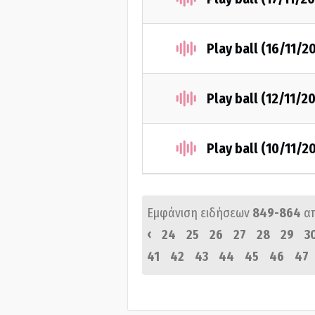
Play ball (16/11/2
Play ball (12/11/2
Play ball (10/11/2
Εμφάνιση ειδήσεων
849-864
α
‹
24
25
26
27
28
29
3
41
42
43
44
45
46
47